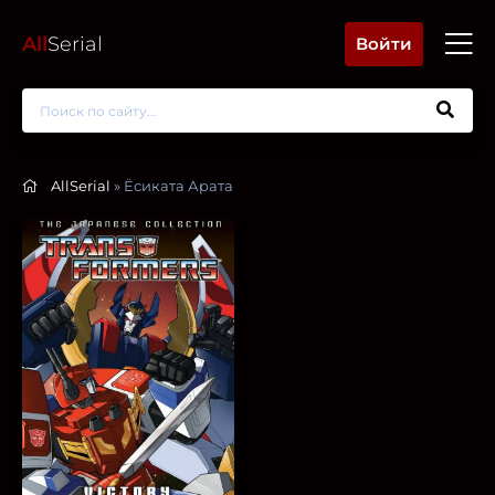
All
Serial
Войти
AllSerial
» Ёсиката Арата