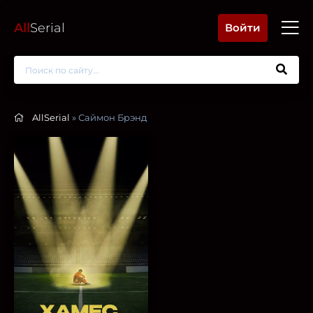
All
Serial
Войти
AllSerial
» Саймон Брэнд