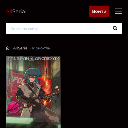
All
Serial
Войти
AllSerial
» Моко-тян