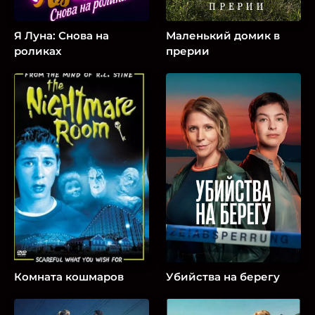
Я Луна: Снова на
Маленький домик в
роликах
прерии
Комната кошмаров
Убийства на берегу