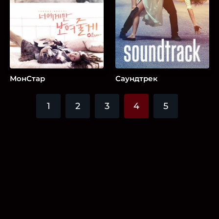
МонСтар
Саундтрек
1
2
3
4
5