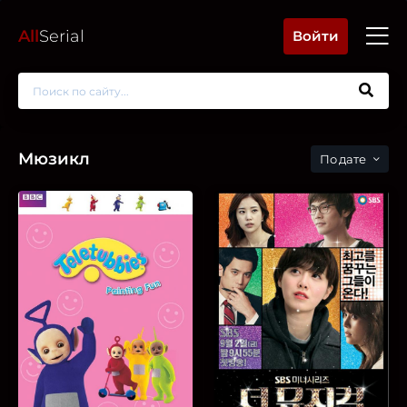
All
Serial
Войти
Мюзикл
дате