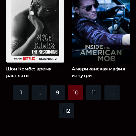
Шон Комбс: время
Американская мафия
расплаты
изнутри
1
...
9
10
11
...
112