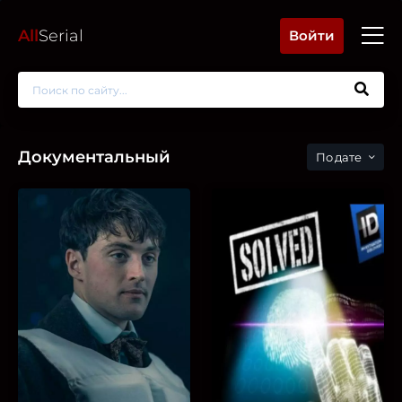
All
Serial
Войти
Документальный
дате