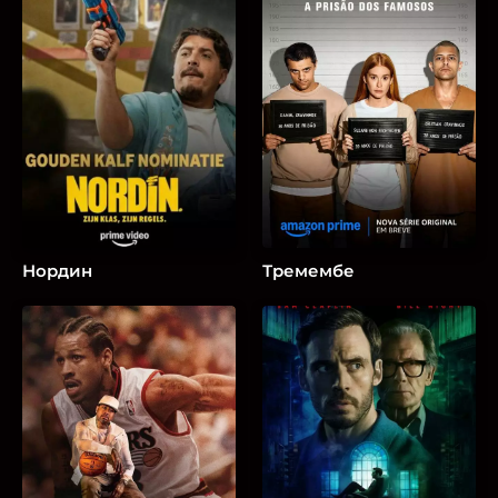
Нордин
Тремембе