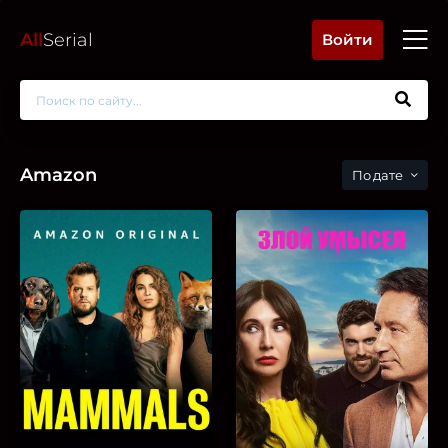
All
Serial
Войти
Amazon
дате