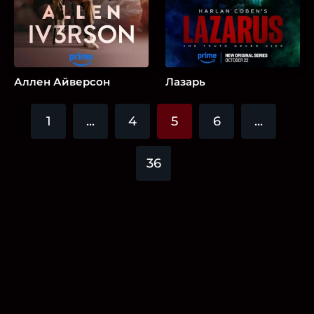
Аллен Айверсон
Лазарь
1
...
4
5
6
...
36