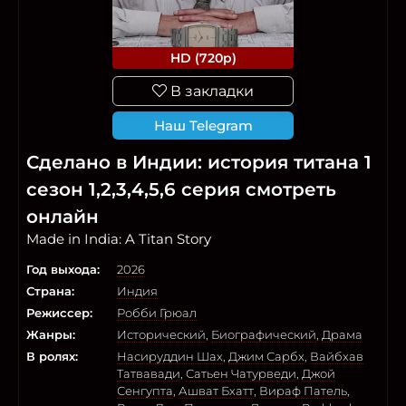
HD (720p)
В закладки
Наш Telegram
Сделано в Индии: история титана 1
сезон 1,2,3,4,5,6 серия смотреть
онлайн
Made in India: A Titan Story
Год выхода:
2026
Страна:
Индия
Режиссер:
Робби Грюал
Жанры:
Исторический
,
Биографический
,
Драма
В ролях:
Насируддин Шах
,
Джим Сарбх
,
Вайбхав
Татвавади
,
Сатьен Чатурведи
,
Джой
Сенгупта
,
Ашват Бхатт
,
Вираф Патель
,