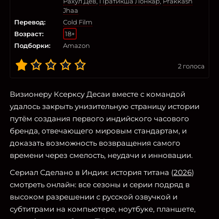
Рахул Дев
,
Пратикша Лонкар
,
Prakkash
Jhaa
Перевод:
Cold Film
Возраст:
18+
Подборки:
Amazon
2
голоса
Визионеру Ксерксу Десаи вместе с командой
удалось закрыть унизительную страницу истории
путём создания первого индийского часового
бренда, отвечающего мировым стандартам, и
доказать возможность возвращения самого
времени через смелость, неудачи и инновации.
Сериал Сделано в Индии: история титана (
2026
)
смотреть онлайн: все сезоны и серии подряд в
высоком разрешении с русской озвучкой и
субтитрами на компьютере, ноутбуке, планшете,