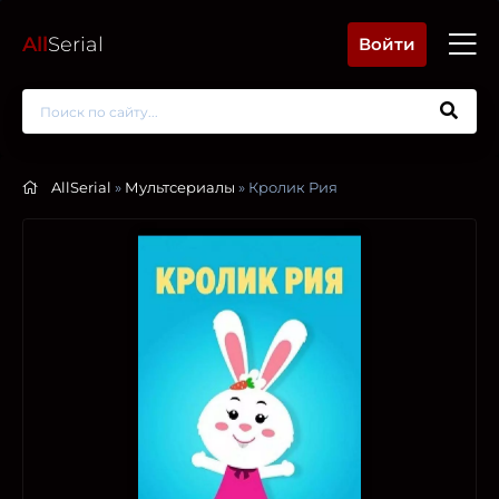
All
Serial
Войти
AllSerial
»
Мультсериалы
» Кролик Рия