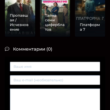
Пропавш
Тайна
ая /
семи
Исчезнов
цифербла
Платформ
ение
тов
а 7
Комментарии (0)