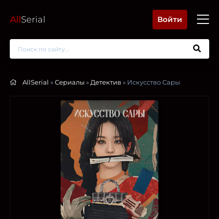
All
Serial
Войти
AllSerial
»
Сериалы
»
Детектив
» Искусство Сары