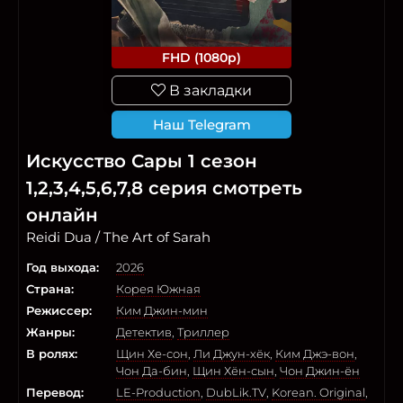
FHD (1080p)
В закладки
Наш Telegram
Искусство Сары 1 сезон
1,2,3,4,5,6,7,8 серия смотреть
онлайн
Reidi Dua / The Art of Sarah
Год выхода:
2026
Страна:
Корея Южная
Режиссер:
Ким Джин-мин
Жанры:
Детектив
,
Триллер
В ролях:
Щин Хе-сон
,
Ли Джун-хёк
,
Ким Джэ-вон
,
Чон Да-бин
,
Щин Хён-сын
,
Чон Джин-ён
Перевод:
LE-Production
,
DubLik.TV
,
Korean. Original
,