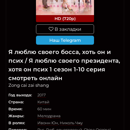
HD (720p)
В закладки
Наш Telegram
Я люблю своего босса, хоть он и
псих / Я люблю своего президента,
хотя он псих 1 сезон 1-10 серия
смотреть онлайн
Zong cai zai shang
Год выхода:
2017
Страна:
Китай
Время:
60 мин
Жанры:
Мелодрама
В ролях:
Ивонн Юн
,
Николь Чжу
Перевод:
Рус. Люб. одноголосый
,
China.Original