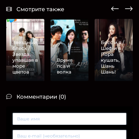
Смотрите также
Звездный
Босс и я /
блеск /
Шеф и я /
Звезда,
Пора
упавшая в
Время
кушать,
море
пса и
Шань
цветов
волка
Шань!
Комментарии (0)