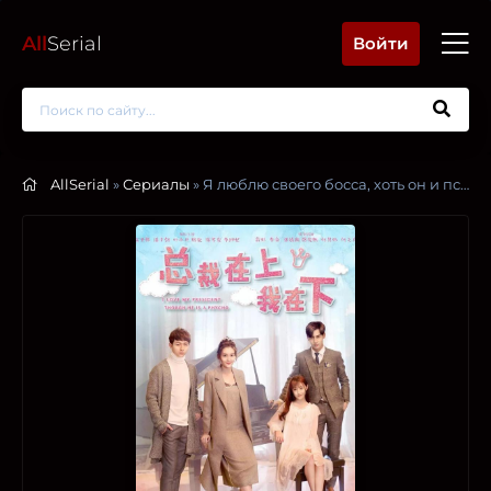
All
Serial
Войти
AllSerial
»
Сериалы
» Я люблю своего босса, хоть он и псих / Я люблю своего президента, хотя он псих