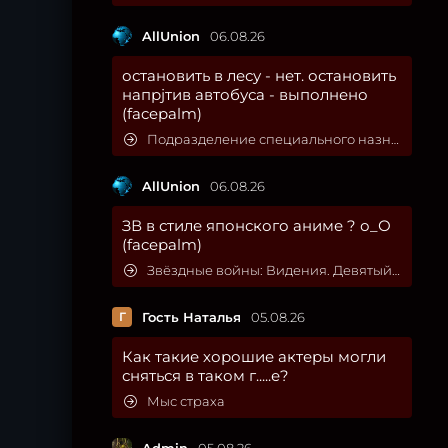
AllUnion
06.08.26
остановить в лесу - нет. остановить
напрjтив автобуса - выполнено
(facepalm)
Подразделение специального назначения
AllUnion
06.08.26
ЗВ в стиле японского аниме ? о_О
(facepalm)
Звёздные войны: Видения. Девятый джедай
Г
Гость Наталья
05.08.26
Как такие хорошие актеры могли
сняться в таком г.....е?
Мыс страха