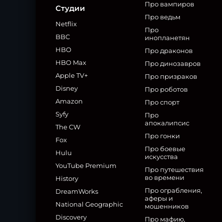
Про вампиров
Студии
Про ведьм
Netflix
Про
BBC
инопланетян
HBO
Про драконов
HBO Max
Про динозавров
Apple TV+
Про призраков
Disney
Про роботов
Amazon
Про спорт
Syfy
Про
апокалипсис
The CW
Про гонки
Fox
Про боевые
Hulu
искусства
YouTube Premium
Про путешествия
во времени
History
Про ограбления,
DreamWorks
аферы и
National Geographic
мошенников
Discovery
Про мафию,