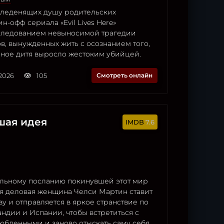
 леденящих душу родительских
н-офф сериала «Evil Lives Here»
следованием невыносимой трагедии
в, вынужденных жить с осознанием того,
нное дитя выросло жестоким убийцей.
2026
105
Смотреть онлайн
шая идея
7.6
ельному посланию покинувшей этот мир
я деловая женщина Челси Мартин ставит
зу и отправляется в яркое странствие по
ндии и Испании, чтобы встретиться с
юбленными и заново отыскать саму себя.