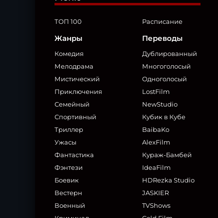
ТОП 100
Расписание
Жанры
Переводы
Комедия
Дублированный
Мелодрама
Многоголосый
Мистический
Одноголосый
Приключения
LostFilm
Семейный
NewStudio
Спортивный
Кубик в Кубе
Триллер
BaibaKo
Ужасы
AlexFilm
Фантастика
Кураж-Бамбей
Фэнтези
IdeaFilm
Боевик
HDRezka Studio
Вестерн
JASKIER
Военный
TVShows