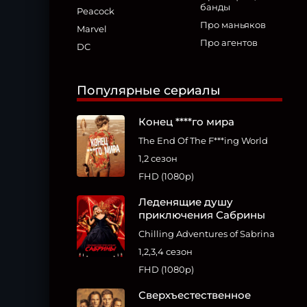
банды
Peacock
Про маньяков
Marvel
Про агентов
DC
Популярные сериалы
Конец ****го мира
The End Of The F***ing World
1,2 сезон
FHD (1080p)
Леденящие душу
приключения Сабрины
Chilling Adventures of Sabrina
1,2,3,4 сезон
FHD (1080p)
Сверхъестественное