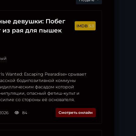
ные девушки: Побег
5.3
г из рая для пышек
сый
ls Wanted: Escaping Pearadise» срывает
егасской бодипозитивной коммуны
а идиллическим фасадом которой
нипуляции, опасный фетиш-культ и
силие со стороны её основателя.
2026
84
Смотреть онлайн