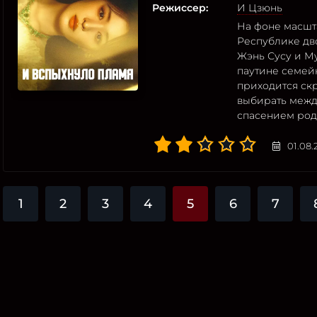
Режиссер:
И Цзюнь
На фоне масшт
Республике дв
Жэнь Сусу и М
паутине семейн
приходится ск
выбирать межд
спасением ро
01.08.
1
2
3
4
5
6
7