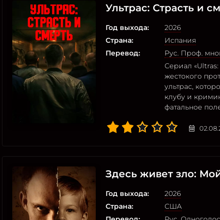
Ультрас: Страсть и с
Год выхода:
2026
Страна:
Испания
Перевод:
Рус. Проф. мн
Сериал «Ultras
жестокого про
ультрас, кото
клубу и крими
фатальное поле
02.08.
Здесь живет зло: Мо
Год выхода:
2026
Страна:
США
Перевод:
Рус. Одноголо