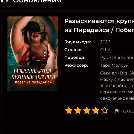
Разыскиваются круп
из Пирадайса / Побе
Год выхода:
2026
Страна:
США
Перевод:
Рус. Одноголо
Режиссер:
Тара Мэлоун
Сериал «Big Gir
маску с лас-в
«Пирадайс», з
скрывались ма
сексуальное на
02.08.