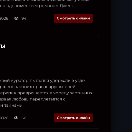
ено одноимённым романом Дженн
2026
94
Смотреть онлайн
ты
вый куратор пытается удержать в узде
ершеннолетних правонарушителей,
терапия превращается в череду хаотичных
ервая любовь переплетается с
и тайнами.
2026
66
Смотреть онлайн