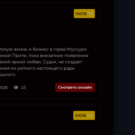
7.8
тихую жизнь и бизнес в горах Муссури
анной Прити, пока внезапное появление
амой яркой любви, Судхи, не создает
ения их уютного настоящего ради
ошлого.
2026
23
Смотреть онлайн
6.4