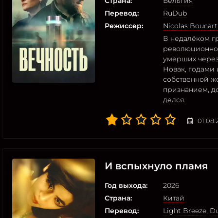
Страна:
Бельгия
Перевод:
RuDub
Режиссер:
Nicolas Boucart
В недалёком г
революционног
умерших через
Новак, годами
собственной ж
признанием, д
делся.
01.08.
И вспыхнуло пламя
Год выхода:
2026
Страна:
Китай
Перевод:
Light Breeze
,
Du