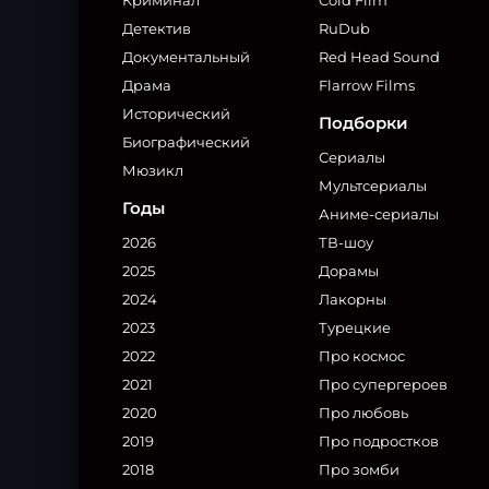
Криминал
Cold Film
Детектив
RuDub
Документальный
Red Head Sound
Драма
Flarrow Films
Исторический
Подборки
Биографический
Сериалы
Мюзикл
Мультсериалы
Годы
Аниме-сериалы
2026
ТВ-шоу
2025
Дорамы
2024
Лакорны
2023
Турецкие
2022
Про космос
2021
Про супергероев
2020
Про любовь
2019
Про подростков
2018
Про зомби