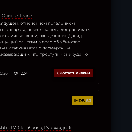
,
Оливье Толле
рядущем, отмеченном появлением
о аппарата, позволяющего допрашивать
 их личные вещи, экс-детектив Давид
 ищущий зацепки в деле об убийстве
ены, сталкивается с посмертным
оказывающим, что преступник никуда не
2026
224
Смотреть онлайн
6.3
bLik.TV
,
SlothSound
,
Рус. хардсаб