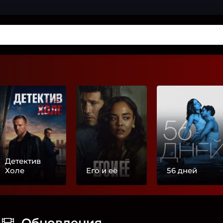
Детектив
Холе
Его и её
56 дней
Обновления