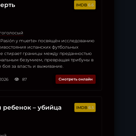
мерть
6.6
огоголосый
: Pasión y muerte» посвящён исследованию
тивостояния испанских футбольных
рое стирает границы между преданностью
нальным безумием, превращая трибуны в
 боя за власть и выживание.
2026
87
Смотреть онлайн
й ребенок – убийца
6.5
сый