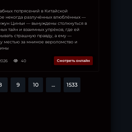
абных потрясений в Китайской
ое некогда разлучённых влюблённых —
ужун Цинъи — вынуждены столкнуться в
ых тайн и взаимных упрёков, где ей
рывать страшную правду, а ему —
у местью за мнимое вероломство и
дины
2026
40
Смотреть онлайн
8
9
10
...
1533