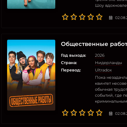
Шоу вдохновл
02.08.
Общественные рабо
Год выхода:
2026
Страна:
Нидерланды
Перевод:
Ultradox
Пока незадачли
квинтет несов
обычная трудо
событий, где п
криминальным
02.08.