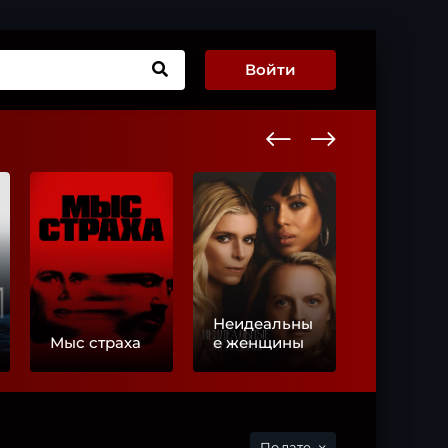
Войти
Неидеальны
История
Мыс страха
е женщины
любви
дате