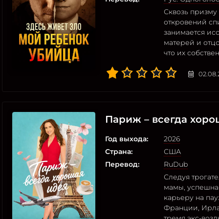
Сквозь призму
откровений спи
занимается ис
матерей и отцо
что их собстве
02.08.
Париж – всегда хоро
Год выхода:
2026
Страна:
США
Перевод:
RuDub
Следуя трогат
мамы, успешна
карьеру на пау
Франции, Ирла
тремя экс-возл