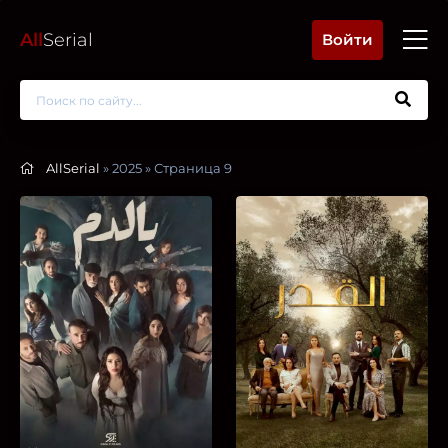
All
Serial
Войти
AllSerial
» 2025 » Страница 9