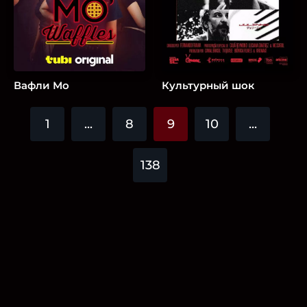
Вафли Мо
Культурный шок
1
...
8
9
10
...
138