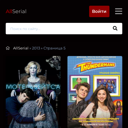
All
Serial
Войти
AllSerial
» 2013 » Страница 5