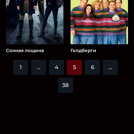
Сонная лощина
Голдберги
1
...
4
5
6
...
38