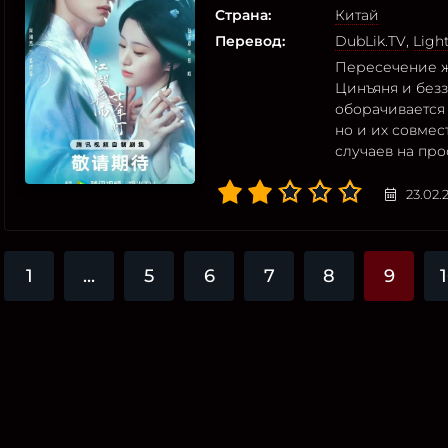
Страна:
Китай
Перевод:
DubLik.TV
,
Ligh
Пересечение ж
Цинъяня и без
оборачивается
но и их совме
случаев на про
23.02.
1
...
5
6
7
8
9