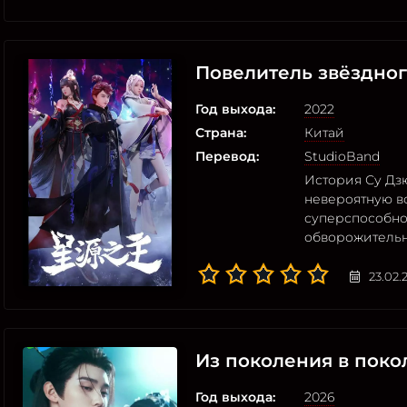
Повелитель звёздног
Год выхода:
2022
Страна:
Китай
Перевод:
StudioBand
История Су Дз
невероятную в
суперспособно
обворожительн
23.02.
Из поколения в поко
Год выхода:
2026