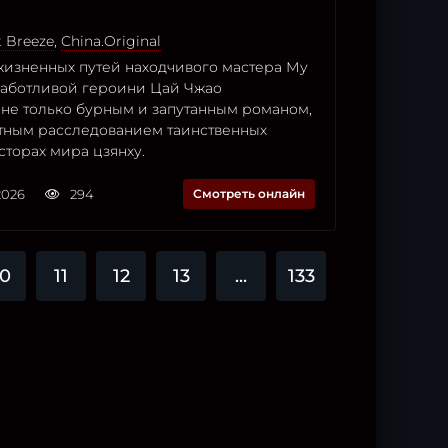
t Breeze
,
China.Original
изненных путей находчивого мастера Му
заботливой героини Цай Чжао
 не только бурным и запутанным романом,
стным расследованием таинственных
сторах мира цзянху.
2026
294
Смотреть онлайн
10
11
12
13
...
133