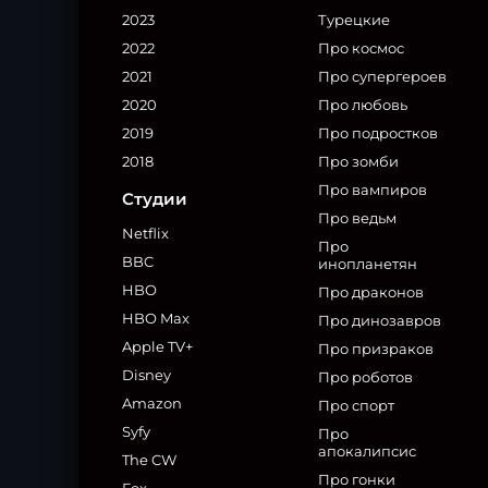
2023
Турецкие
2022
Про космос
2021
Про супергероев
2020
Про любовь
2019
Про подростков
2018
Про зомби
Про вампиров
Студии
Про ведьм
Netflix
Про
BBC
инопланетян
HBO
Про драконов
HBO Max
Про динозавров
Apple TV+
Про призраков
Disney
Про роботов
Amazon
Про спорт
Syfy
Про
апокалипсис
The CW
Про гонки