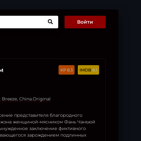
Войти
м
8.3
8.1
t Breeze
,
China.Original
сение представителя благородного
Чжэна женщиной-мясником Фань Чанъюй
вынужденное заключение фиктивного
ивающегося зарождением подлинных