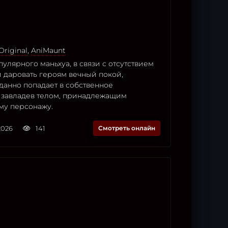
Original
,
AniMaunt
улярного маньхуа, в связи с отсутствием
 даровать героям вечный покой,
данно попадает в собственное
 завладев телом, принадлежащим
му персонажу.
2026
141
Смотреть онлайн