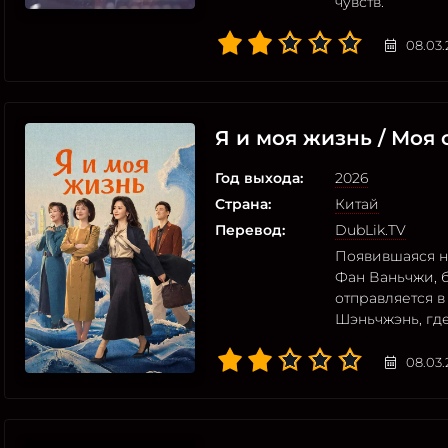
чувств.
08.03.
Я и моя жизнь / Моя 
Год выхода:
2026
Страна:
Китай
Перевод:
DubLik.TV
Появившаяся н
Фан Ваньчжи, б
отправляется 
Шэньчжэнь, гд
08.03.