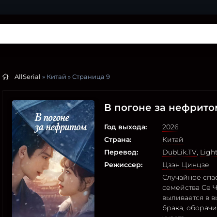
AllSerial
» Китай » Страница 9
В погоне за нефрито
Год выхода:
2026
Страна:
Китай
Перевод:
DubLik.TV
,
Ligh
Режиссер:
Цзэн Цинцзе
Случайное спа
семейства Се 
выливается в 
брака, оборач