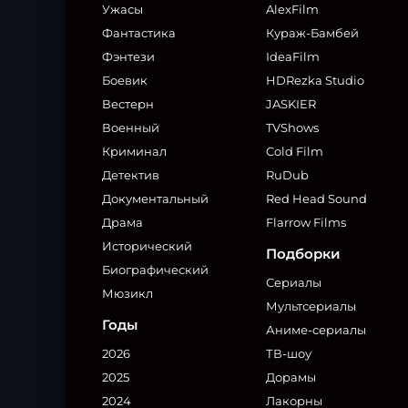
Ужасы
AlexFilm
Фантастика
Кураж-Бамбей
Фэнтези
IdeaFilm
Боевик
HDRezka Studio
Вестерн
JASKIER
Военный
TVShows
Криминал
Cold Film
Детектив
RuDub
Документальный
Red Head Sound
Драма
Flarrow Films
Исторический
Подборки
Биографический
Сериалы
Мюзикл
Мультсериалы
Годы
Аниме-сериалы
2026
ТВ-шоу
2025
Дорамы
2024
Лакорны