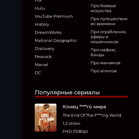
Fox
Про боевые
Hulu
искусства
YouTube Premium
Про путешествия
во времени
History
Про ограбления,
DreamWorks
аферы и
National Geographic
мошенников
Discovery
Про мафию,
банды
Peacock
Про маньяков
Marvel
Про агентов
DC
Популярные сериалы
Конец ****го мира
The End Of The F***ing World
1,2 сезон
FHD (1080p)