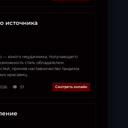
о источника
ю — юного неудачника, получающего
озможность стать обладателем
стей, приняв наставничество тандема
ых красавиц.
2026
57
Смотреть онлайн
ление