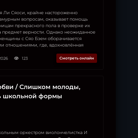
я Ли Сяоси, крайне настороженно
 амурным вопросам, оказывает помощь
ницам прекрасного пола в проверке их
а предмет верности. Однако неожиданное
женщины с Сяо Бэем оборачивается
и отношениями, где, вдохновлённая
2026
123
Смотреть онлайн
бви / Слишком молоды,
рь школьной формы
кольным оркестром виолончелистка И