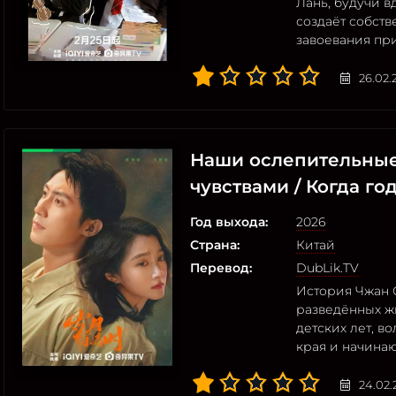
Лань, будучи в
создаёт собст
завоевания пр
26.02.
Наши ослепительные
чувствами / Когда го
Год выхода:
2026
Страна:
Китай
Перевод:
DubLik.TV
История Чжан 
разведённых ж
детских лет, 
края и начина
24.02.