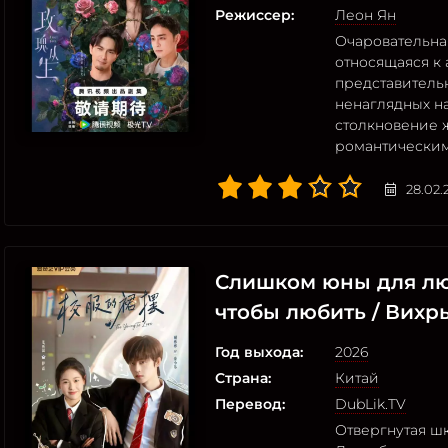
Режиссер:
Леон Ян
Очаровательна
относящаяся к
представитель
ненаглядных н
столкновение 
романтическим
28.02.
Слишком юны для лю
чтобы любить / Вих
Год выхода:
2026
Страна:
Китай
Перевод:
DubLik.TV
Отвергнутая ш