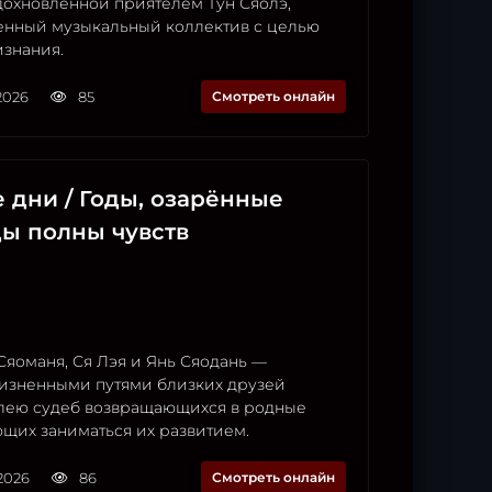
дохновлённой приятелем Тун Сяолэ,
венный музыкальный коллектив с целью
изнания.
2026
85
Смотреть онлайн
 дни / Годы, озарённые
ды полны чувств
Сяоманя, Ся Лэя и Янь Сяодань —
изненными путями близких друзей
волею судеб возвращающихся в родные
ющих заниматься их развитием.
2026
86
Смотреть онлайн