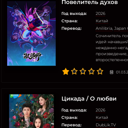
Повелитель духов
Год выхода:
2026
Страна:
Китай
Перевод:
Anilibria
,
Japan 
Сочинитель поп
идей начавший
нежданно-нега
произведение,
второстепенно
01.03.
Цикада / О любви
Год выхода:
2026
Страна:
Китай
Перевод:
DubLik.TV