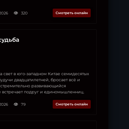
2026
320
Смотреть онлайн
судьба
а свет в юго-западном Китае семидесятых
удучи двадцатилетней, бросает всё и
в стремительно развивающийся
е встречает подруг и единомышленниц.
2026
79
Смотреть онлайн