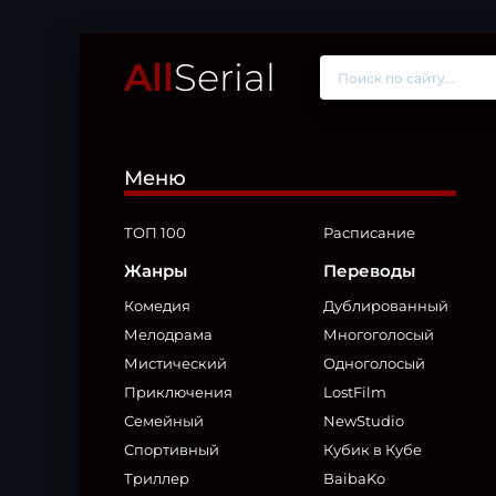
All
Serial
Меню
ТОП 100
Расписание
Жанры
Переводы
Комедия
Дублированный
Мелодрама
Многоголосый
Мистический
Одноголосый
Приключения
LostFilm
Семейный
NewStudio
Спортивный
Кубик в Кубе
Триллер
BaibaKo