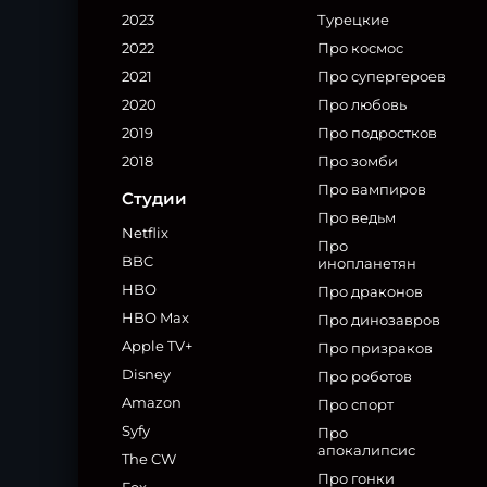
2023
Турецкие
2022
Про космос
2021
Про супергероев
2020
Про любовь
2019
Про подростков
2018
Про зомби
Про вампиров
Студии
Про ведьм
Netflix
Про
BBC
инопланетян
HBO
Про драконов
HBO Max
Про динозавров
Apple TV+
Про призраков
Disney
Про роботов
Amazon
Про спорт
Syfy
Про
апокалипсис
The CW
Про гонки