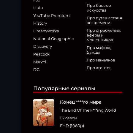
Fox
Про боевые
Hulu
искусства
YouTube Premium
Про путешествия
во времени
History
Про ограбления,
DreamWorks
аферы и
National Geographic
мошенников
Discovery
Про мафию,
банды
Peacock
Про маньяков
Marvel
Про агентов
DC
Популярные сериалы
Конец ****го мира
The End Of The F***ing World
1,2 сезон
FHD (1080p)