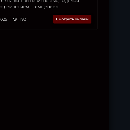
 беззащитной невинностью, ведомой
стремлением – отмщением.
2025
192
Смотреть онлайн