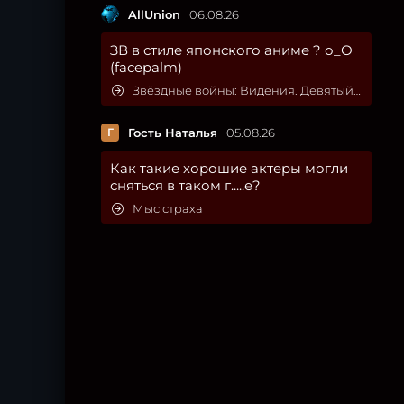
AllUnion
06.08.26
ЗВ в стиле японского аниме ? о_О
(facepalm)
Звёздные войны: Видения. Девятый джедай
Г
Гость Наталья
05.08.26
Как такие хорошие актеры могли
сняться в таком г.....е?
Мыс страха