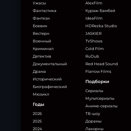
Ужасы
AlexFilm
Фантастика
Кураж-Бамбей
Фэнтези
IdeaFilm
Боевик
HDRezka Studio
Вестерн
JASKIER
Военный
TVShows
Криминал
Cold Film
Детектив
RuDub
Документальный
Red Head Sound
Драма
Flarrow Films
Исторический
Подборки
Биографический
Сериалы
Мюзикл
Мультсериалы
Годы
Аниме-сериалы
2026
ТВ-шоу
2025
Дорамы
2024
Лакорны