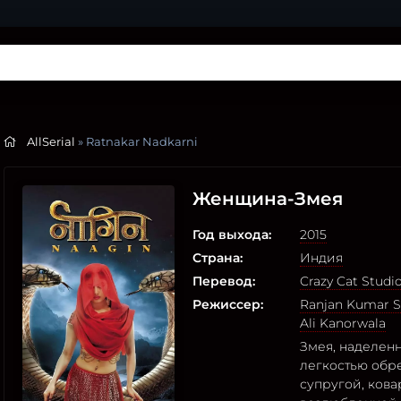
AllSerial
» Ratnakar Nadkarni
Женщина-Змея
Год выхода:
2015
Страна:
Индия
Перевод:
Crazy Cat Studi
Режиссер:
Ranjan Kumar S
Ali Kanorwala
Змея, наделен
легкостью обре
супругой, ков