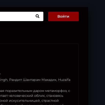
Войти
o
ingh
,
Рандип Шантарам Махадик
,
Huzaifa
ная поразительным даром метаморфоз, с
тает человеческий облик, становясь
арной искусительницей, страстной