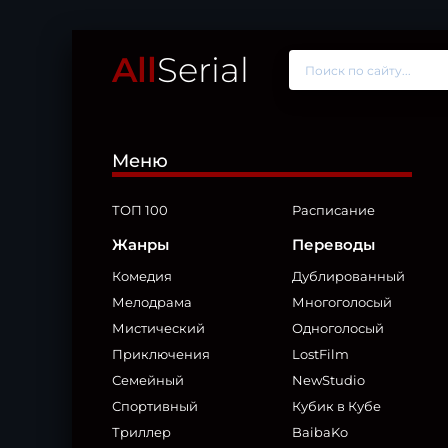
All
Serial
Меню
ТОП 100
Расписание
Жанры
Переводы
Комедия
Дублированный
Мелодрама
Многоголосый
Мистический
Одноголосый
Приключения
LostFilm
Семейный
NewStudio
Спортивный
Кубик в Кубе
Триллер
BaibaKo