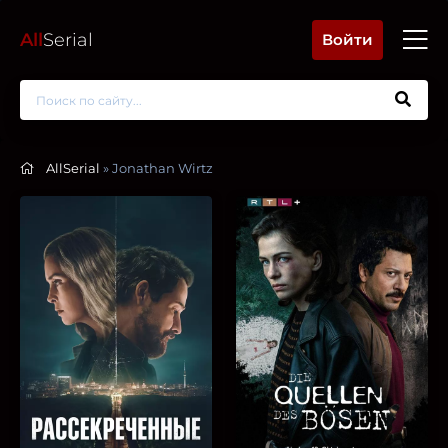
All
Serial
Войти
AllSerial
» Jonathan Wirtz