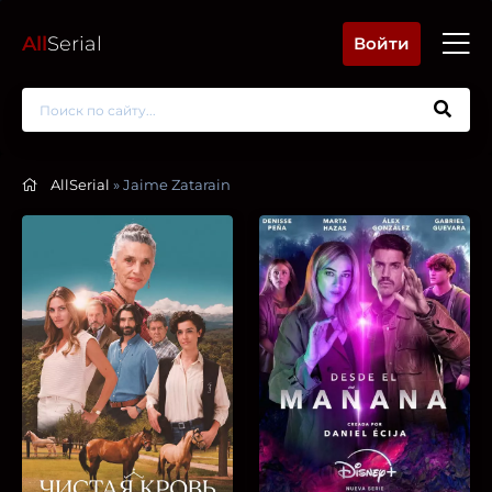
All
Serial
Войти
AllSerial
» Jaime Zatarain