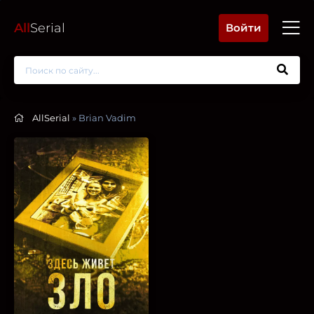
All
Serial
Войти
AllSerial
» Brian Vadim