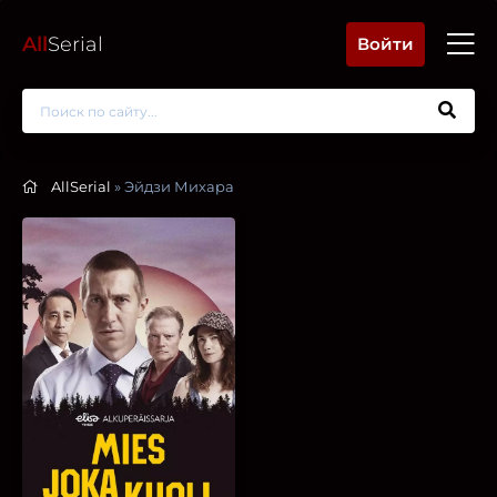
All
Serial
Войти
AllSerial
» Эйдзи Михара