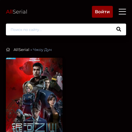
All
Serial
Войти
AllSerial
» Чжоу Дун