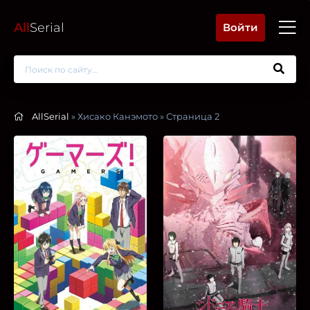
All
Serial
Войти
AllSerial
» Хисако Канэмото » Страница 2