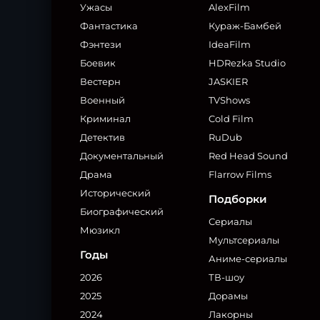
Ужасы
AlexFilm
Фантастика
Кураж-Бамбей
Фэнтези
IdeaFilm
Боевик
HDRezka Studio
Вестерн
JASKIER
Военный
TVShows
Криминал
Cold Film
Детектив
RuDub
Документальный
Red Head Sound
Драма
Flarrow Films
Исторический
Подборки
Биографический
Сериалы
Мюзикл
Мультсериалы
Годы
Аниме-сериалы
2026
ТВ-шоу
2025
Дорамы
2024
Лакорны