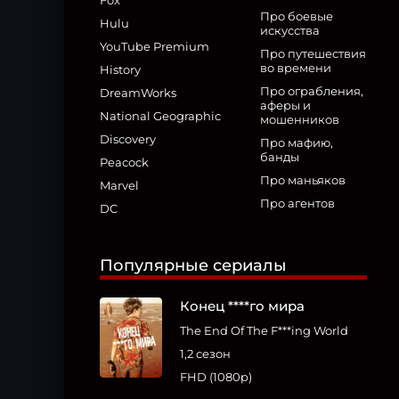
Fox
Про боевые
Hulu
искусства
YouTube Premium
Про путешествия
во времени
History
Про ограбления,
DreamWorks
аферы и
National Geographic
мошенников
Discovery
Про мафию,
банды
Peacock
Про маньяков
Marvel
Про агентов
DC
Популярные сериалы
Конец ****го мира
The End Of The F***ing World
1,2 сезон
FHD (1080p)