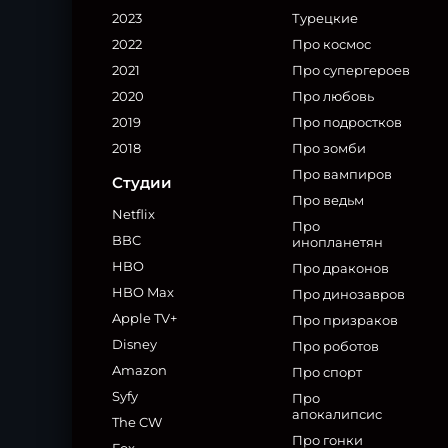
2023
Турецкие
2022
Про космос
2021
Про супергероев
2020
Про любовь
2019
Про подростков
2018
Про зомби
Про вампиров
Студии
Про ведьм
Netflix
Про
BBC
инопланетян
HBO
Про драконов
HBO Max
Про динозавров
Apple TV+
Про призраков
Disney
Про роботов
Amazon
Про спорт
Syfy
Про
апокалипсис
The CW
Про гонки