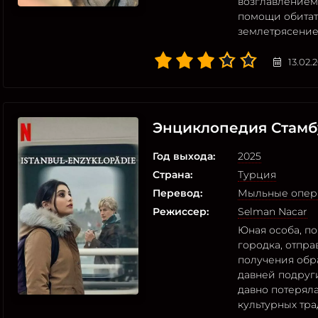
возглавлением 
помощи обитат
землетрясение
13.02.
Энциклопедия Стамб
Год выхода:
2025
Страна:
Турция
Перевод:
Мыльные опер
Режиссер:
Selman Nacar
Юная особа, п
городка, отпра
получения обр
давней подруги
давно потеряла
культурных тр