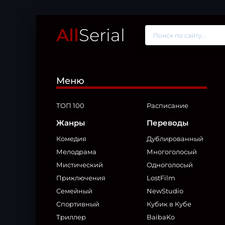
All
Serial
Меню
ТОП 100
Расписание
Жанры
Переводы
Комедия
Дублированный
Мелодрама
Многоголосый
Мистический
Одноголосый
Приключения
LostFilm
Семейный
NewStudio
Спортивный
Кубик в Кубе
Триллер
BaibaKo