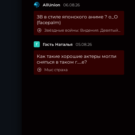
AllUnion
06.08.26
ЗВ в стиле японского аниме ? о_О
(facepalm)
Звёздные войны: Видения. Девятый джедай
Г
Гость Наталья
05.08.26
Как такие хорошие актеры могли
сняться в таком г.....е?
Мыс страха