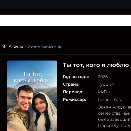
AllSerial
» Хелин Кандемир
Ты тот, кого я люблю
Год выхода:
2026
Страна:
Турция
Перевод:
MyDizi
Режиссер:
Гёкчен Уста
Эркан Алдур, в
семейства, чь
было завершит
Парсоглу, пред