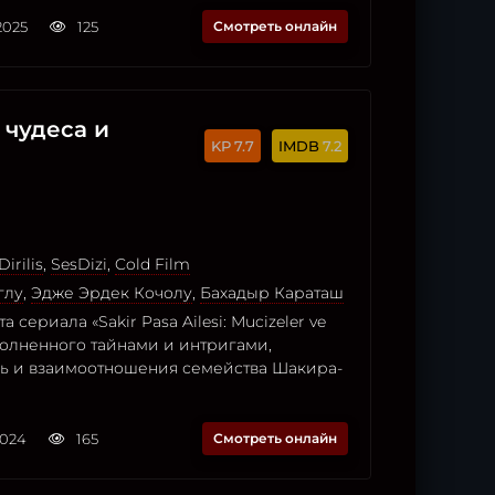
2025
125
Смотреть онлайн
 чудеса и
7.7
7.2
Dirilis
,
SesDizi
,
Cold Film
глу
,
Эдже Эрдек Кочолу
,
Бахадыр Караташ
 сериала «Sakir Pasa Ailesi: Mucizeler ve
аполненного тайнами и интригами,
нь и взаимоотношения семейства Шакира-
2024
165
Смотреть онлайн