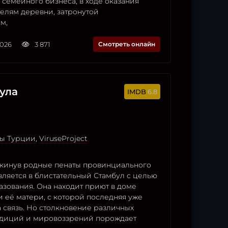
семейного бизнеса, в ходе оказания
елям деревни, затронутой
м,
2026
3 871
Смотреть онлайн
ула
6.8
ы Турции
,
ViruseProject
окинув родные пенаты провинциального
вляется в блистательный Стамбул с целью
азования. Она находит приют в доме
 её матери, с которой последняя уже
 связь. Но столкновение различных
адиций и мировоззрений порождает