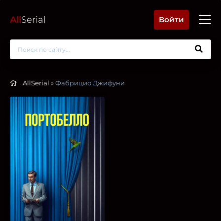
All
Serial
Войти
AllSerial
» Фабрицио Джифуни