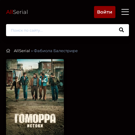
All
Serial
Войти
AllSerial
» Фабиола Балестрире