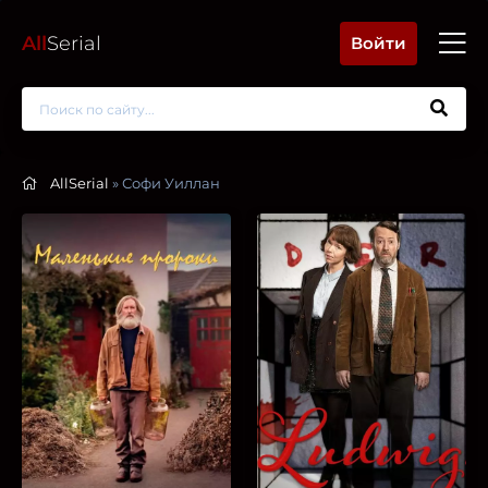
All
Serial
Войти
AllSerial
» Софи Уиллан