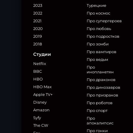
2023
Турецкие
2022
Про космос
2021
Про супергероев
2020
Про любовь
2019
Про подростков
2018
Про зомби
Про вампиров
Студии
Про ведьм
Netflix
Про
BBC
инопланетян
HBO
Про драконов
HBO Max
Про динозавров
Apple TV+
Про призраков
Disney
Про роботов
Amazon
Про спорт
Syfy
Про
апокалипсис
The CW
Про гонки