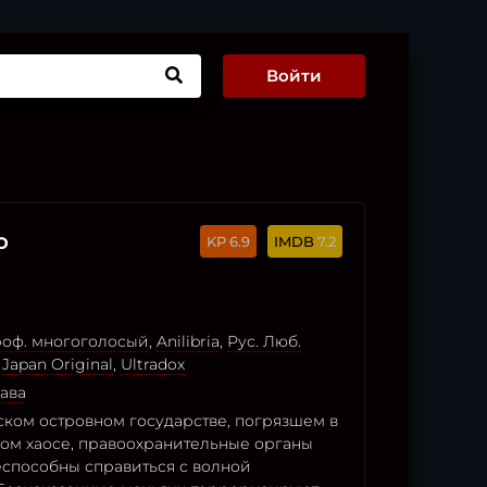
Войти
о
6.9
7.2
роф. многоголосый
,
Anilibria
,
Рус. Люб.
,
Japan Original
,
Ultradox
ава
ском островном государстве, погрязшем в
ом хаосе, правоохранительные органы
еспособны справиться с волной