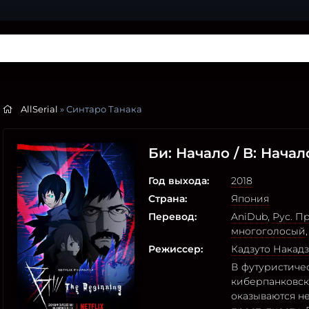
AllSerial
» Синтаро Танака
Би: Начало / B: Начал
Год выхода:
2018
Страна:
Япония
Перевод:
AniDub
,
Рус. П
многоголосый
Режиссер:
Кадзуто Накадз
В футуристиче
киберпанковск
оказываются н