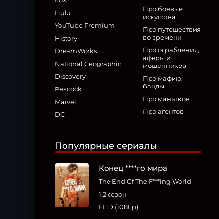
Fox
Про боевые
Hulu
искусства
YouTube Premium
Про путешествия
во времени
History
Про ограбления,
DreamWorks
аферы и
National Geographic
мошенников
Discovery
Про мафию,
банды
Peacock
Про маньяков
Marvel
Про агентов
DC
Популярные сериалы
Конец ****го мира
The End Of The F***ing World
1,2 сезон
FHD (1080p)