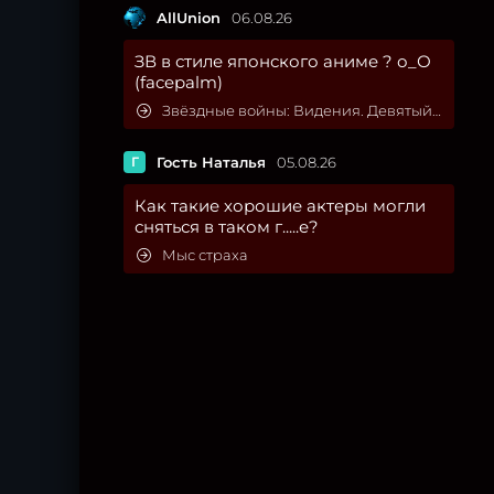
AllUnion
06.08.26
ЗВ в стиле японского аниме ? о_О
(facepalm)
Звёздные войны: Видения. Девятый джедай
Г
Гость Наталья
05.08.26
Как такие хорошие актеры могли
сняться в таком г.....е?
Мыс страха