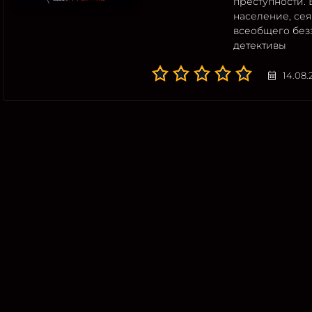
преступности.
население, сея
всеобщего без
детективы
14.08.