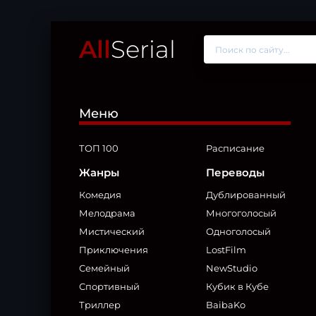
All
Serial
Меню
ТОП 100
Расписание
Жанры
Переводы
Комедия
Дублированный
Мелодрама
Многоголосый
Мистический
Одноголосый
Приключения
LostFilm
Семейный
NewStudio
Спортивный
Кубик в Кубе
Триллер
BaibaKo