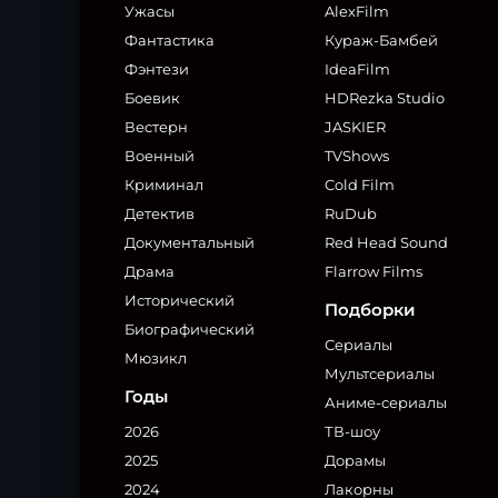
Ужасы
AlexFilm
Фантастика
Кураж-Бамбей
Фэнтези
IdeaFilm
Боевик
HDRezka Studio
Вестерн
JASKIER
Военный
TVShows
Криминал
Cold Film
Детектив
RuDub
Документальный
Red Head Sound
Драма
Flarrow Films
Исторический
Подборки
Биографический
Сериалы
Мюзикл
Мультсериалы
Годы
Аниме-сериалы
2026
ТВ-шоу
2025
Дорамы
2024
Лакорны