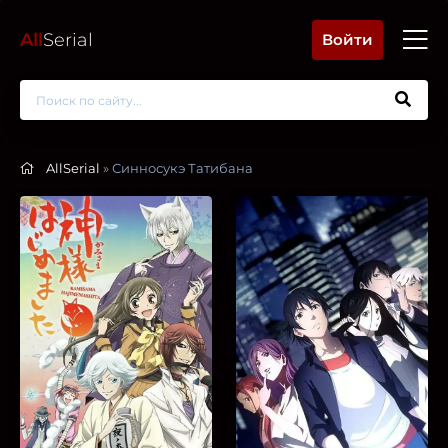
All
Serial
Войти
AllSerial
» Синносукэ Татибана