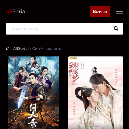
All
Serial
Войти
AllSerial
» Син Чжаолинь