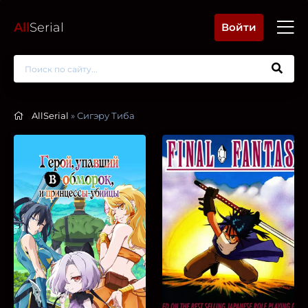
All
Serial
Войти
AllSerial
» Сигэру Тиба