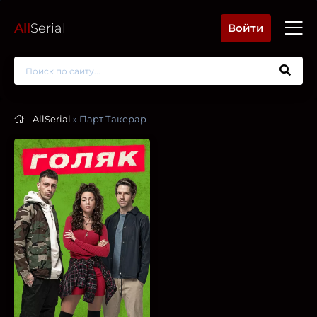
All
Serial
Войти
AllSerial
» Парт Такерар