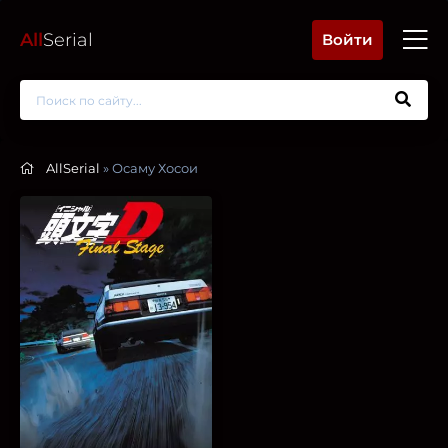
All
Serial
Войти
AllSerial
» Осаму Хосои