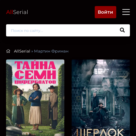
All
Serial
Войти
AllSerial
» Мартин Фриман