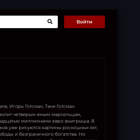
Войти
ane
,
Игорь Готсман
,
Таня Готсман
волит четверым юным марсельцам,
надцатью миллионами евро выигрыша. В
ков уже рисуются картины роскошных яхт,
боды и безграничного богатства. Но