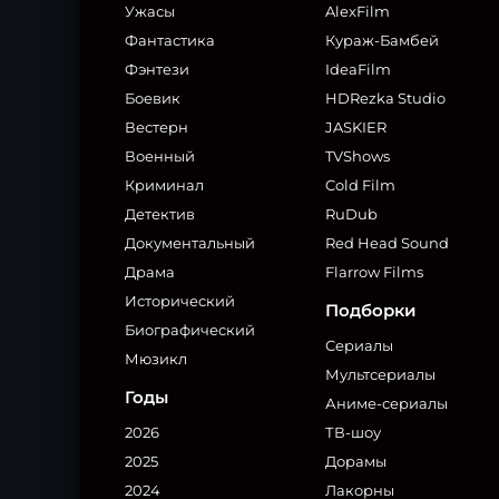
Ужасы
AlexFilm
Фантастика
Кураж-Бамбей
Фэнтези
IdeaFilm
Боевик
HDRezka Studio
Вестерн
JASKIER
Военный
TVShows
Криминал
Cold Film
Детектив
RuDub
Документальный
Red Head Sound
Драма
Flarrow Films
Исторический
Подборки
Биографический
Сериалы
Мюзикл
Мультсериалы
Годы
Аниме-сериалы
2026
ТВ-шоу
2025
Дорамы
2024
Лакорны