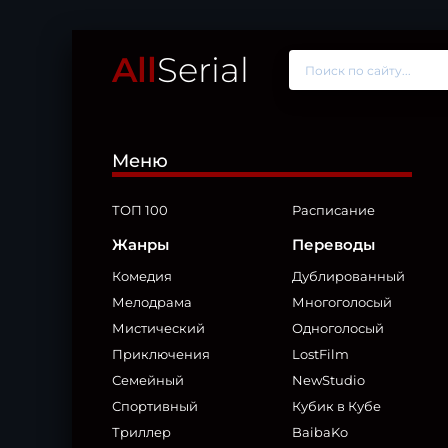
All
Serial
Меню
ТОП 100
Расписание
Жанры
Переводы
Комедия
Дублированный
Мелодрама
Многоголосый
Мистический
Одноголосый
Приключения
LostFilm
Семейный
NewStudio
Спортивный
Кубик в Кубе
Триллер
BaibaKo