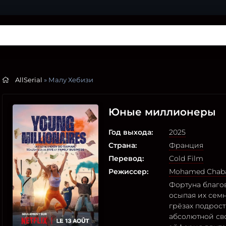
AllSerial
» Малу Хебизи
Юные миллионеры
Год выхода:
2025
Страна:
Франция
Перевод:
Cold Film
Режиссер:
Mohamed Chab
Фортуна благо
осыпая их сем
грёзах подрост
абсолютной сво