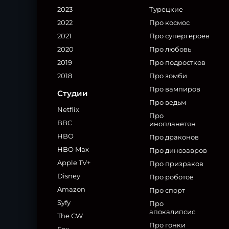
2023
Турецкие
2022
Про космос
2021
Про супергероев
2020
Про любовь
2019
Про подростков
2018
Про зомби
Про вампиров
Студии
Про ведьм
Netflix
Про
BBC
инопланетян
HBO
Про драконов
HBO Max
Про динозавров
Apple TV+
Про призраков
Disney
Про роботов
Amazon
Про спорт
Syfy
Про
апокалипсис
The CW
Про гонки