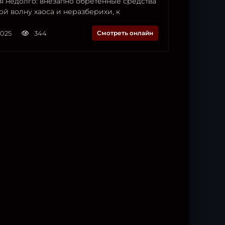
я недолго: внезапно обретённые средства
ой волну хаоса и неразберихи, к
2025
344
Смотреть онлайн