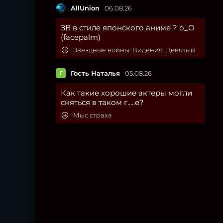
AllUnion
06.08.26
ЗВ в стиле японского аниме ? о_О
(facepalm)
Звёздные войны: Видения. Девятый джедай
Г
Гость Наталья
05.08.26
Как такие хорошие актеры могли
сняться в таком г.....е?
Мыс страха