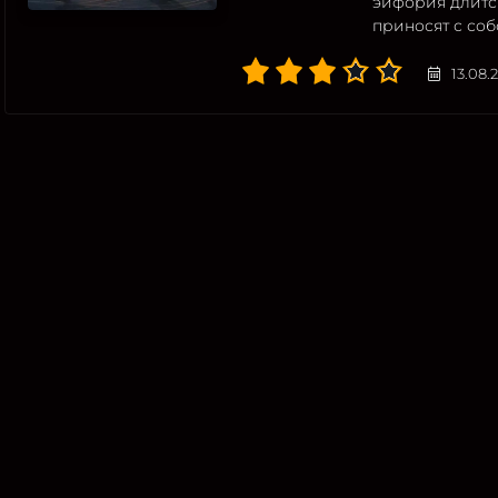
эйфория длитс
приносят с соб
13.08.