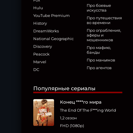
Fox
Про боевые
Hulu
искусства
YouTube Premium
Про путешествия
во времени
History
Про ограбления,
DreamWorks
аферы и
National Geographic
мошенников
Discovery
Про мафию,
банды
Peacock
Про маньяков
Marvel
Про агентов
DC
Популярные сериалы
Конец ****го мира
The End Of The F***ing World
1,2 сезон
FHD (1080p)