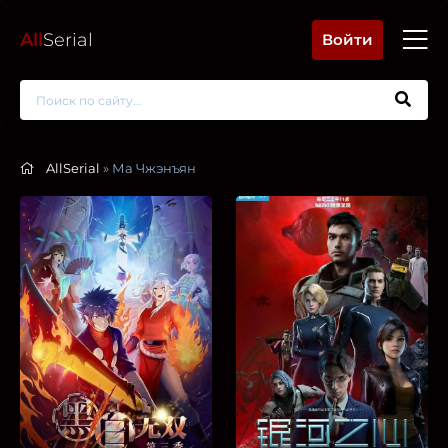
All
Serial
Войти
AllSerial
» Ма Чжэнъян