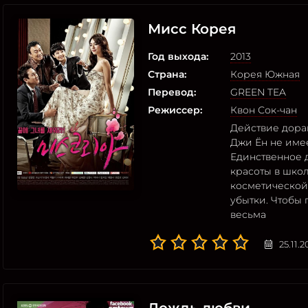
Мисс Корея
Год выхода:
2013
Страна:
Корея Южная
Перевод:
GREEN TEA
Режиссер:
Квон Сок-чан
Действие дорам
Джи Ён не имее
Единственное 
красоты в школ
косметической
убытки. Чтобы 
весьма
25.11.