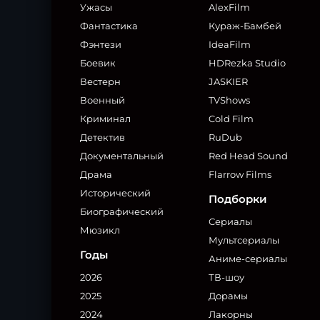
Ужасы
AlexFilm
Фантастика
Кураж-Бамбей
Фэнтези
IdeaFilm
Боевик
HDRezka Studio
Вестерн
JASKIER
Военный
TVShows
Криминал
Cold Film
Детектив
RuDub
Документальный
Red Head Sound
Драма
Flarrow Films
Исторический
Подборки
Биографический
Сериалы
Мюзикл
Мультсериалы
Годы
Аниме-сериалы
2026
ТВ-шоу
2025
Дорамы
2024
Лакорны