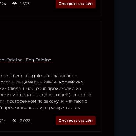
2024
1 503
Смотреть онлайн
n. Original
,
Eng.Original
aieo: beopui jeguk» рассказывает о
ности и лицемерии семьи корейских
ии» (людей, чей ранг происходил из
административных должностей), которые
ти, построенной по закону, и мечтают о
й преемственности, о раскрытии их
2024
6 022
Смотреть онлайн