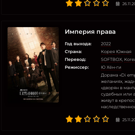
26.11.
Империя права
Год выхода:
2022
Страна:
Корея Южная
Перевод:
SOFTBOX
,
Korea
Режиссер:
Ю Хён-ги
Дорама «Di emp
желаниях, жад
«дворян в мант
судебных или 
живут в крепос
наследственно
25.11.