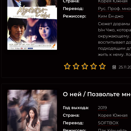
Страна:
Корея Южная
Перевод:
Рус. Проф. мн
Режиссер:
Ким Ён-джо
Сюжет дорамы «
Ын Чжо, котор
окружающему. 
воспитывает до
подходящим дл
жить к нему. Х
25.11.
О ней / Позвольте мн
Год выхода:
2019
Страна:
Корея Южная
Перевод:
SOFTBOX
Режиссер:
Пак Кён-нёль