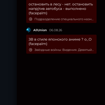
остановить в лесу - нет. остановить
напрjтив автобуса - выполнено
(facepalm)
Подразделение специального назначения
AllUnion
06.08.26
ЗВ в стиле японского аниме ? о_О
(facepalm)
Звёздные войны: Видения. Девятый джедай