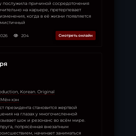
 послужила причиной сосредоточения
чительно на карьере, претерпевает
изменения, когда в её жизни появляется
тимистичный
2026
204
Смотреть онлайн
уря
oduction
,
Korean. Original
 Мён-хэн
ст президента становится жертвой
шения на глазах у многочисленной
ызывает шок и резонанс во всём мире.
пруга, потрясённая внезапным
роисшествием, начинает заниматься