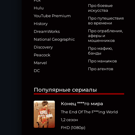
Fox
Про боевые
Hulu
искусства
YouTube Premium
Про путешествия
во времени
History
Про ограбления,
DreamWorks
аферы и
National Geographic
мошенников
Discovery
Про мафию,
банды
Peacock
Про маньяков
Marvel
Про агентов
DC
Популярные сериалы
Конец ****го мира
The End Of The F***ing World
1,2 сезон
FHD (1080p)