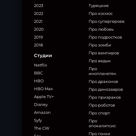
2023
Турецкие
2022
Про космос
2021
Про супергероев
2020
Про любовь
2019
Про подростков
2018
Про зомби
Про вампиров
Студии
Про ведьм
Netflix
Про
BBC
инопланетян
HBO
Про драконов
HBO Max
Про динозавров
Apple TV+
Про призраков
Disney
Про роботов
Amazon
Про спорт
Syfy
Про
апокалипсис
The CW
Про гонки