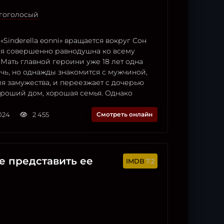
огоголосый
Sinderella eonni» вращается вокруг Сон
ая совершенно равнодушна ко всему
Мать главной героини уже 18 лет одна
чь, но однажды знакомится с мужчиной,
я замужества, и переезжает с дочерью
ороший дом, хорошая семья. Однако
2024
2 455
Смотреть онлайн
е представить ее
7.2