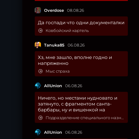
Overdose
08.08.26
Да госпади что одни документалки
Ковбойский картель
Tanuka85
06.08.26
Хз, мне зашло, вполне годно и
напряженно
Мыс страха
AllUnion
06.08.26
Ничего, но местами нудновато и
затянуто, с фрагментом санта-
барбары, ну и вишенкой на
Подразделение специального назначения
AllUnion
06.08.26