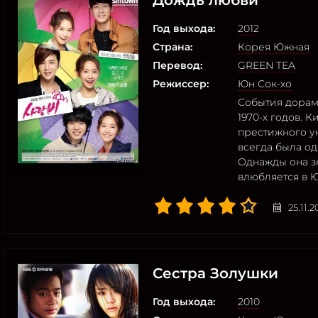
Дождь любви
Год выхода:
2012
Страна:
Корея Южная
Перевод:
GREEN TEA
Режиссер:
Юн Сок-хо
События дорамы
1970-х годов. 
престижного у
всегда была од
Однажды она зн
влюбляется в Ю
25.11.
Сестра Золушки
Год выхода:
2010