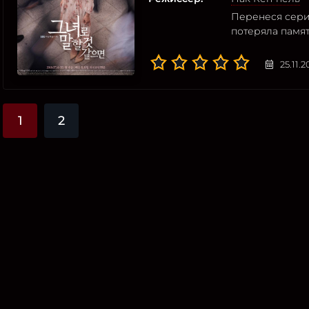
Перенеся сери
потеряла памят
25.11.
1
2