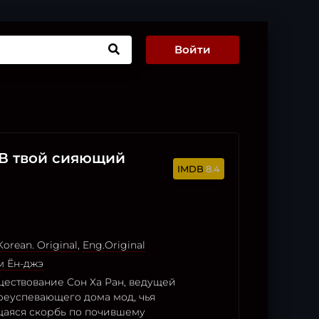
Войти
 В твой сияющий
8.4
Korean. Original
,
Eng.Original
м Ён-джэ
ествование Сон Ха Ран, ведущей
еуспевающего дома мод, чья
аяся скорбь по почившему