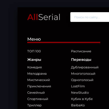
All
Serial
Меню
ТОП 100
Расписание
Жанры
Переводы
Комедия
Дублированный
Мелодрама
Многоголосый
Мистический
Одноголосый
Приключения
LostFilm
Семейный
NewStudio
Спортивный
Кубик в Кубе
Триллер
BaibaKo