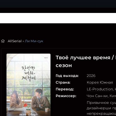
AllSerial
» Ли Ми-сук
Твоё лучшее время /
сезон
Год выхода:
2026
Страна:
Корея Южная
Перевод:
LE-Production
,
Режиссер:
Чон Сан-хи
,
Ки
Привычное сущ
дизайнерши пр
непрекращающ