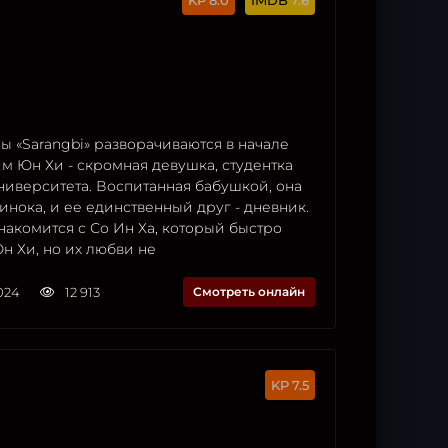
8.0
7.6
 «Sarangbi» разворачиваются в начале
Ким Юн Хи - скромная девушка, студентка
ниверситета. Воспитанная бабушкой, она
инока, и ее единственный друг - дневник.
акомится с Со Ин Ха, который быстро
н Хи, но их любви не
2024
12 913
Смотреть онлайн
7.5