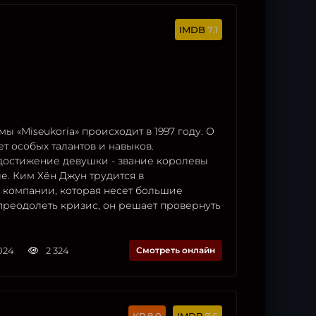
7.1
ы «Miseukoria» происходит в 1997 году. О
т особых талантов и навыков.
достижение девушки - звание королевы
е. Ким Хён Джун трудится в
 компании, которая несет большие
преодолеть кризис, он решает провернуть
2024
2 324
Смотреть онлайн