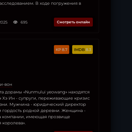
асследованием. В ходе погружения в
2025
695
Смотреть онлайн
8.7
8.3
и-вон
та дорамы «Nunmului yeowang» находятся
н Хэ Ин - супруги, переживающие кризис
зни. Мужчина - юридический директор
и гордость родной деревни. Женщина -
а компании, имеющая прозвище
 королева».