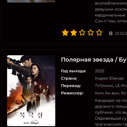
возлюбленному
девушки исклю
кардинальные 
Сон У Чан, оп
22.02.
Полярная звезда / Б
Год выхода:
2025
Страна:
Корея Южная
Перевод:
TVShows
,
LE-Pr
Режиссер:
Ким Хи-вон
,
Хо
Кандидат на по
дерзкого поку
публики, что в
Овдовевшая су
трагическим п