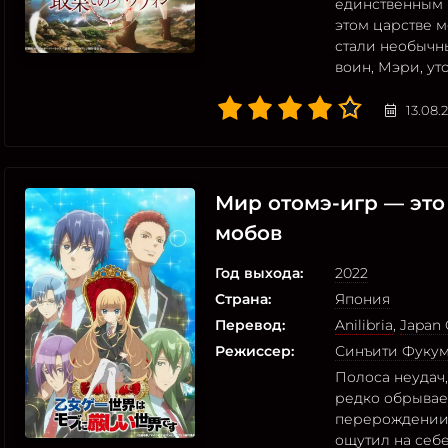
единственным 
этом царстве м
стали необычн
воин, Мэри, ут
13.08.
Мир отомэ-игр — это
мобов
Год выхода:
2022
Страна:
Япония
Перевод:
Anilibria
,
Japan 
Режиссер:
Синъити Фукум
Полоса неудач
редко обрывает
перерождении.
ощутил на себ