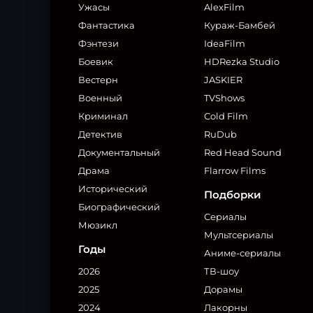
Ужасы
AlexFilm
Фантастика
Кураж-Бамбей
Фэнтези
IdeaFilm
Боевик
HDRezka Studio
Вестерн
JASKIER
Военный
TVShows
Криминал
Cold Film
Детектив
RuDub
Документальный
Red Head Sound
Драма
Flarrow Films
Исторический
Подборки
Биографический
Сериалы
Мюзикл
Мультсериалы
Годы
Аниме-сериалы
2026
ТВ-шоу
2025
Дорамы
2024
Лакорны