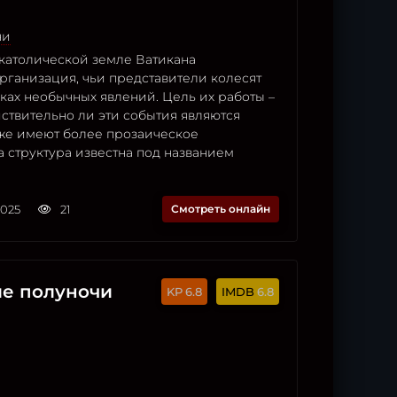
ни
католической земле Ватикана
рганизация, чьи представители колесят
ках необычных явлений. Цель их работы –
йствительно ли эти события являются
же имеют более прозаическое
а структура известна под названием
2025
21
Смотреть онлайн
е полуночи
6.8
6.8