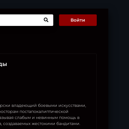
Войти
зды
ерски владеющий боевыми искусствами,
просторам постапокалиптической
казывая слабым и невинным помощь в
з, создаваемых жестокими бандитами.