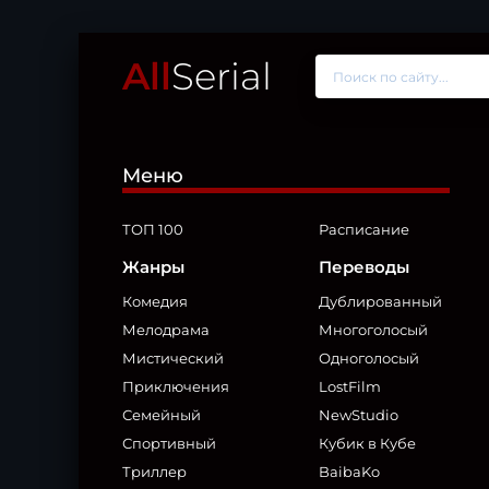
All
Serial
Меню
ТОП 100
Расписание
Жанры
Переводы
Комедия
Дублированный
Мелодрама
Многоголосый
Мистический
Одноголосый
Приключения
LostFilm
Семейный
NewStudio
Спортивный
Кубик в Кубе
Триллер
BaibaKo