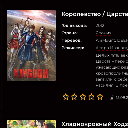
Королевство / Царст
Год выхода:
2012
Страна:
Япония
Перевод:
AniMaunt
,
DEE
Режиссер:
Акира Иванага
Целых пять ве
Царств – пери
ужасающих раз
кровопролитны
заявили о себе
насилия. В пр
15.08.
Хладнокровный Ходз