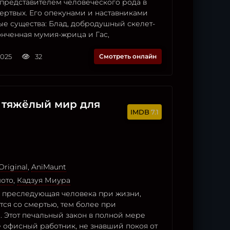
представителем человеческого рода в
ертвых. Его опекунами и наставниками
ые существа: Блад, добродушный скелет-
онченная мумия-жрица и Гас,
2025
32
Смотреть онлайн
 тяжёлый мир для
7.1
Original
,
AniMaunt
ото
,
Кадзуя Миура
, преследующая человека при жизни,
ся со смертью, тем более при
 Этот печальный закон в полной мере
е офисный работник, не знавший покоя от