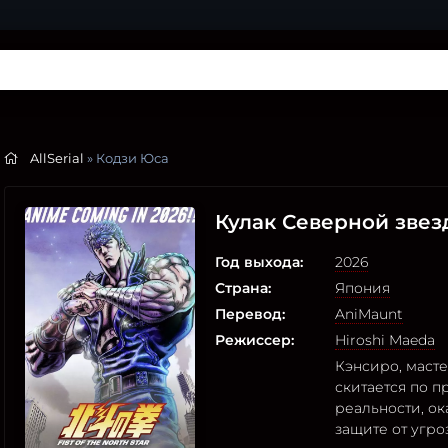
AllSerial
» Кодзи Юса
Кулак Северной зве
Год выхода:
2026
Страна:
Япония
Перевод:
AniMaunt
Режиссер:
Hiroshi Maeda
Кэнсиро, маст
скитается по 
реальности, о
защите от угро