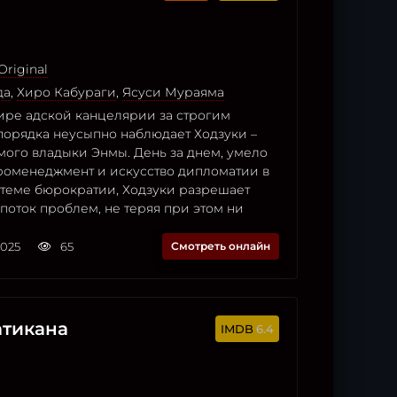
Original
да
,
Хиро Кабураги
,
Ясуси Мураяма
ире адской канцелярии за строгим
орядка неусыпно наблюдает Ходзуки –
мого владыки Энмы. День за днем, умело
оменеджмент и искусство дипломатии в
стеме бюрократии, Ходзуки разрешает
поток проблем, не теряя при этом ни
2025
65
Смотреть онлайн
атикана
6.4