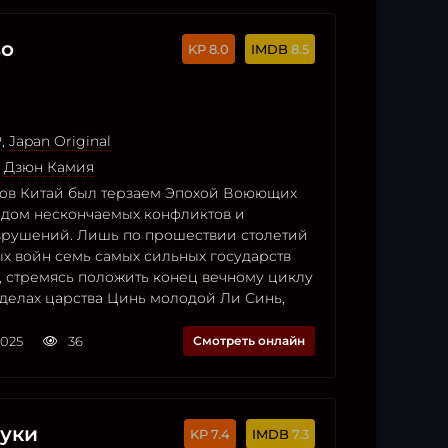
во
8.0
8.5
P
,
Japan Original
,
Дзюн Камия
ков Китай был терзаем Эпохой Воюющих
одом нескончаемых конфликтов и
рушений. Лишь по прошествии столетий
х войн семь самых сильных государств
, стремясь положить конец вечному циклу
еделах царства Цинь молодой Ли Синь,
2025
36
Смотреть онлайн
уки
7.4
7.3