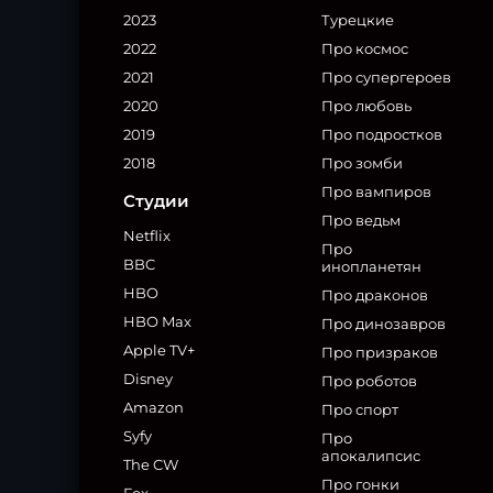
2023
Турецкие
2022
Про космос
2021
Про супергероев
2020
Про любовь
2019
Про подростков
2018
Про зомби
Про вампиров
Студии
Про ведьм
Netflix
Про
BBC
инопланетян
HBO
Про драконов
HBO Max
Про динозавров
Apple TV+
Про призраков
Disney
Про роботов
Amazon
Про спорт
Syfy
Про
апокалипсис
The CW
Про гонки