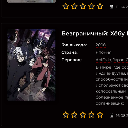
11.04.
Безграничный: Хёбу 
Год выхода:
2008
Страна:
Япония
Перевод:
AniDub
,
Japan O
В мире, где с
индивидуумы,
способностями,
используют сво
колоссальным 
болезненное пр
организацию
16.08.