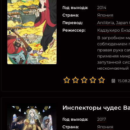
Год выхода:
2014
Страна:
Япония
Перевод:
Anilibria
,
Japan 
Режиссер:
Кадзухиро Ёнэ
В загробном м
соблюдением п
правая рука са
применяя микр
запутанной си
нескончаемый 
15.08.
Инспекторы чудес В
Год выхода:
2017
Страна:
Япония