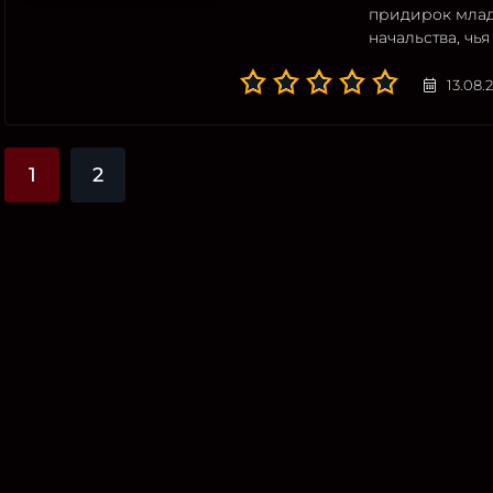
придирок млад
начальства, чь
13.08.
1
2