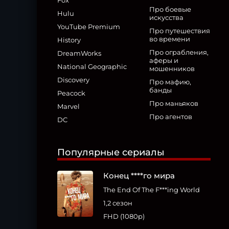
Fox
Про боевые
Hulu
искусства
YouTube Premium
Про путешествия
во времени
History
Про ограбления,
DreamWorks
аферы и
National Geographic
мошенников
Discovery
Про мафию,
банды
Peacock
Про маньяков
Marvel
Про агентов
DC
Популярные сериалы
Конец ****го мира
The End Of The F***ing World
1,2 сезон
FHD (1080p)