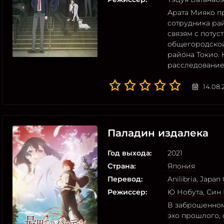
Арата Мияко пр
сотрудника ра
связям с потус
общегородской
района Токио. 
расследование
14.08.
Паладин издалека
Год выхода:
2021
Страна:
Япония
Перевод:
Anilibria
,
Japan 
Режиссер:
Ю Нобута
,
Син
В заброшенном
эхо прошлого,