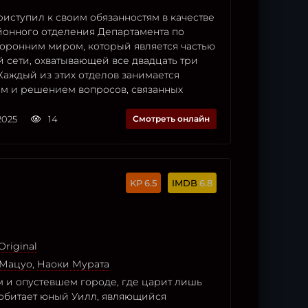
иступил к своим обязанностям в качестве
йонного отделения Департамента по
торонним миром, который является частью
 сети, охватывающей все двадцать три
Каждый из этих отделов занимается
м и решением вопросов, связанных
2025
14
Смотреть онлайн
6.5
6.8
Original
 Мацуо
,
Наоки Мурата
 и опустевшем городе, где царит лишь
 обитает юный Уилл, являющийся