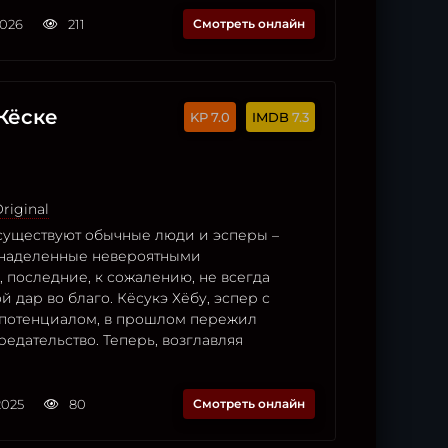
2026
211
Смотреть онлайн
Кёске
7.0
7.3
riginal
осуществуют обычные люди и эсперы –
 наделенные невероятными
 последние, к сожалению, не всегда
й дар во благо. Кёсукэ Хёбу, эспер с
потенциалом, в прошлом пережил
едательство. Теперь, возглавляя
2025
80
Смотреть онлайн