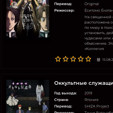
Перевод:
Original
Режиссер:
Ёситомо Ёнэта
На священной 
расположена о
по миру в поис
установить, де
чудесами или 
объяснение. Эт
«Коллегия
15.08.
Оккультные служащи
Год выхода:
2019
Страна:
Япония
Перевод:
SHIZA Project
Режиссер:
Тэцуя Ватанабэ