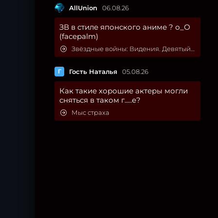
AllUnion
06.08.26
ЗВ в стиле японского аниме ? о_О
(facepalm)
Звёздные войны: Видения. Девятый джедай
Г
Гость Наталья
05.08.26
Как такие хорошие актеры могли
сняться в таком г.....е?
Мыс страха