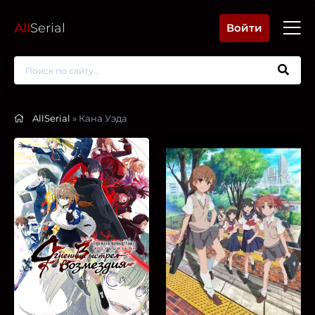
All
Serial
Войти
AllSerial
» Кана Уэда