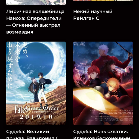
Лиричная волшебница
Некий научный
Наноха: Опередители
Рейлган С
— Огненный выстрел
возмездия
Судьба: Великий
Судьба: Ночь схватки.
приказ. Вавилония /
Клинков бесконечный