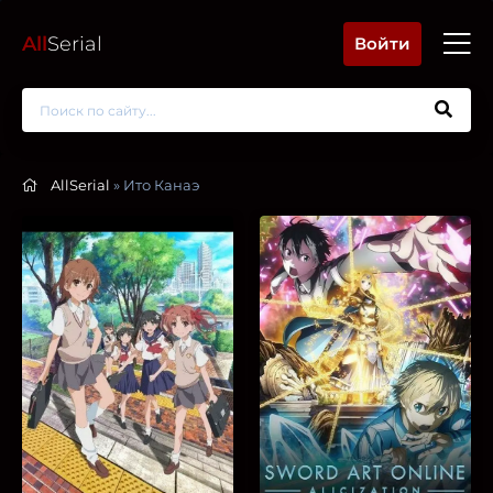
All
Serial
Войти
AllSerial
» Ито Канаэ