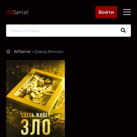
All
Serial
Войти
AllSerial
» Дэвид Вензел