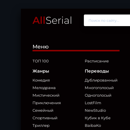
All
Serial
Меню
ТОП 100
Расписание
Жанры
Переводы
Комедия
Дублированный
Мелодрама
Многоголосый
Мистический
Одноголосый
Приключения
LostFilm
Семейный
NewStudio
Спортивный
Кубик в Кубе
Триллер
BaibaKo