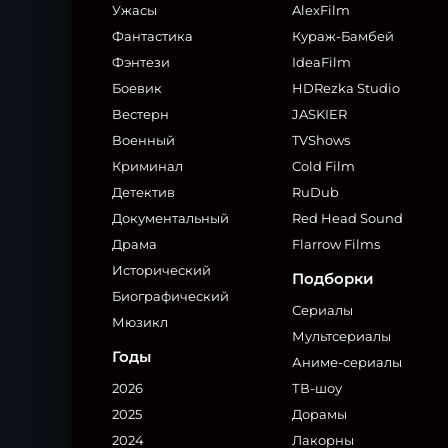
Ужасы
AlexFilm
Фантастика
Кураж-Бамбей
Фэнтези
IdeaFilm
Боевик
HDRezka Studio
Вестерн
JASKIER
Военный
TVShows
Криминал
Cold Film
Детектив
RuDub
Документальный
Red Head Sound
Драма
Flarrow Films
Исторический
Подборки
Биографический
Сериалы
Мюзикл
Мультсериалы
Годы
Аниме-сериалы
2026
ТВ-шоу
2025
Дорамы
2024
Лакорны