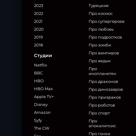
2023
Турецкие
2022
Про космос
2021
Про супергероев
2020
Про любовь
2019
Про подростков
2018
Про зомби
Про вампиров
Студии
Про ведьм
Netflix
Про
BBC
инопланетян
HBO
Про драконов
HBO Max
Про динозавров
Apple TV+
Про призраков
Disney
Про роботов
Amazon
Про спорт
Syfy
Про
апокалипсис
The CW
Про гонки