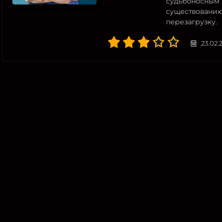
судьбоносным 
существованию
перезагрузку.
23.02.