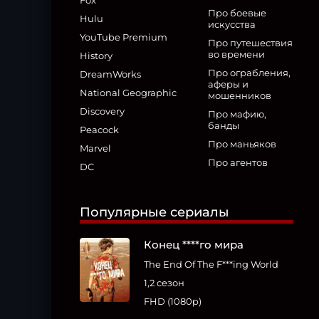
Fox
Про боевые
Hulu
искусства
YouTube Premium
Про путешествия
во времени
History
Про ограбления,
DreamWorks
аферы и
National Geographic
мошенников
Discovery
Про мафию,
банды
Peacock
Про маньяков
Marvel
Про агентов
DC
Популярные сериалы
Конец ****го мира
The End Of The F***ing World
1,2 сезон
FHD (1080p)