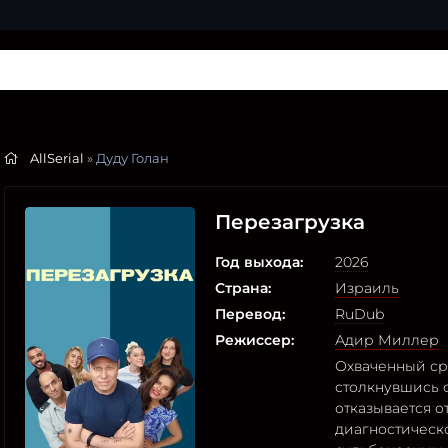
AllSerial
» Дуду Голан
Перезагрузка
Год выхода:
2026
Страна:
Израиль
Перевод:
RuDub
Режиссер:
Адир Миллер
Охваченный ср
столкнувшись с
отказывается о
диагностическ