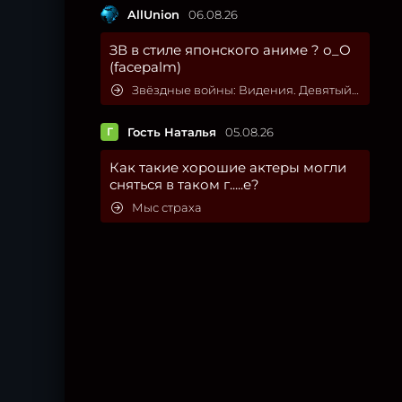
AllUnion
06.08.26
ЗВ в стиле японского аниме ? о_О
(facepalm)
Звёздные войны: Видения. Девятый джедай
Г
Гость Наталья
05.08.26
Как такие хорошие актеры могли
сняться в таком г.....е?
Мыс страха