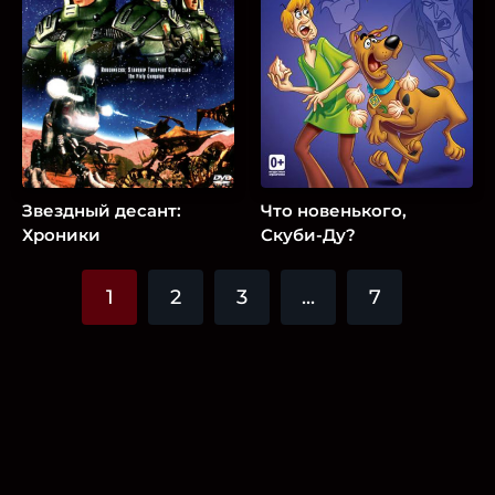
Звездный десант:
Что новенького,
Хроники
Скуби-Ду?
1
2
3
...
7