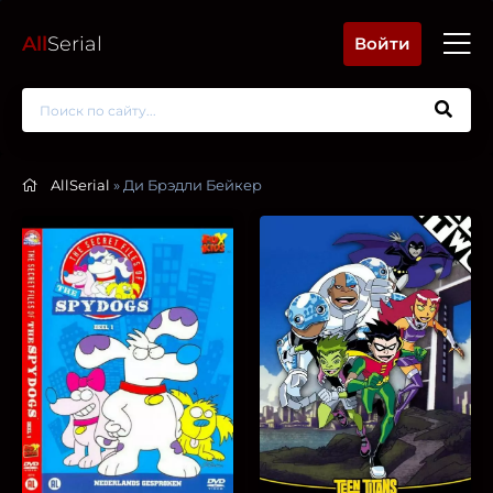
All
Serial
Войти
AllSerial
» Ди Брэдли Бейкер