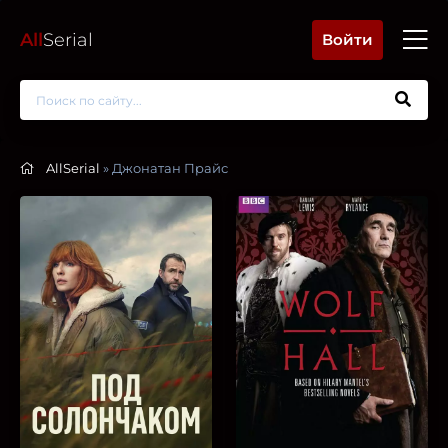
All
Serial
Войти
AllSerial
» Джонатан Прайс