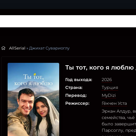
AllSerial
» Джихат Сувариоглу
Ты тот, кого я люблю
Год выхода:
2026
Страна:
Турция
Перевод:
MyDizi
Режиссер:
Гёкчен Уста
Эркан Алдур, в
семейства, чь
было завершит
Парсоглу, пред