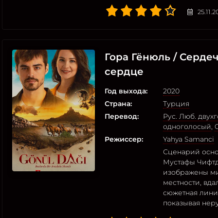
25.11.
Гора Гёнюль / Сердеч
сердце
Год выхода:
2020
Страна:
Турция
Перевод:
Рус. Люб. двух
одноголосый
,
Режиссер:
Yahya Samanci
Сценарий осно
Мустафы Чифтджи
изображены ми
местности, вда
сюжетная лини
показывая нер