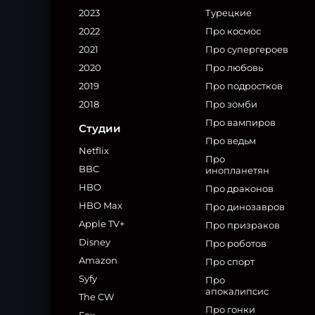
2023
Турецкие
2022
Про космос
2021
Про супергероев
2020
Про любовь
2019
Про подростков
2018
Про зомби
Про вампиров
Студии
Про ведьм
Netflix
Про
BBC
инопланетян
HBO
Про драконов
HBO Max
Про динозавров
Apple TV+
Про призраков
Disney
Про роботов
Amazon
Про спорт
Syfy
Про
апокалипсис
The CW
Про гонки