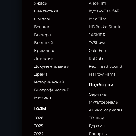
Ужасы
AlexFilm
Фантастика
Кураж-Бамбей
Фэнтези
IdeaFilm
Боевик
HDRezka Studio
Вестерн
JASKIER
Военный
TVShows
Криминал
Cold Film
Детектив
RuDub
Документальный
Red Head Sound
Драма
Flarrow Films
Исторический
Подборки
Биографический
Сериалы
Мюзикл
Мультсериалы
Годы
Аниме-сериалы
2026
ТВ-шоу
2025
Дорамы
2024
Лакорны