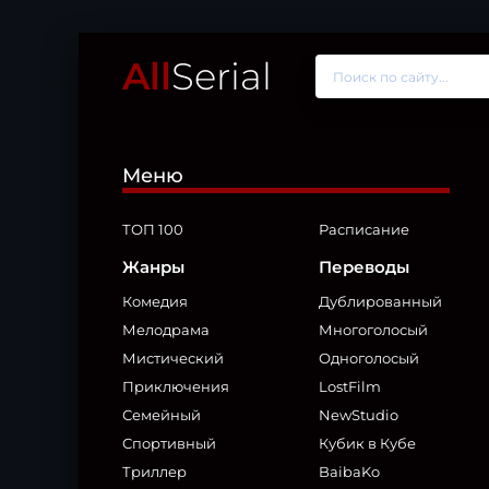
All
Serial
Меню
ТОП 100
Расписание
Жанры
Переводы
Комедия
Дублированный
Мелодрама
Многоголосый
Мистический
Одноголосый
Приключения
LostFilm
Семейный
NewStudio
Спортивный
Кубик в Кубе
Триллер
BaibaKo