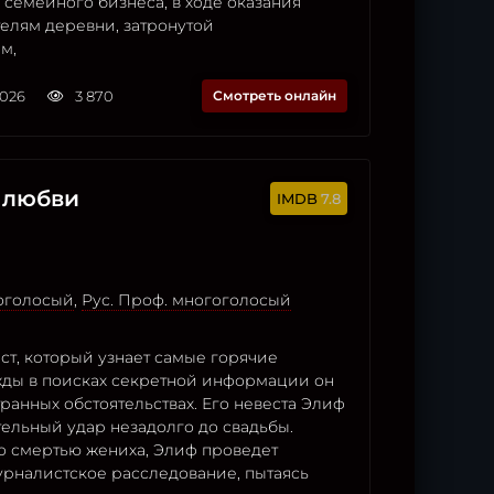
семейного бизнеса, в ходе оказания
елям деревни, затронутой
м,
2026
3 870
Смотреть онлайн
 любви
7.8
гоголосый
,
Рус. Проф. многоголосый
ст, который узнает самые горячие
жды в поисках секретной информации он
ранных обстоятельствах. Его невеста Элиф
ельный удар незадолго до свадьбы.
 смертью жениха, Элиф проведет
урналистское расследование, пытаясь