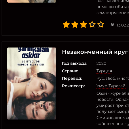
возглавлением 
помощи обитат
землетрясение
13.02.
Незаконченный круг
Год выхода:
2020
Страна:
Турция
Перевод:
Рус. Люб. мно
Режиссер:
Умур Турагай
Озан - журнали
новости. Одна
умирает при ст
получает смерт
Смирившись со
собственное ж