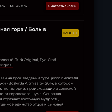
2024
42 874
Смотреть онлайн
ная гора / Боль в
8.1
голосый
,
Turk.Original
,
Рус. Люб.
Original
ван на произведении турецкого писателя
 «Bozkirda Altmisalti», 2014, в котором
лые истории, происходящие в сельской
ли от городского шума. Основная
я отражает восточную мудрость,
ушимое единство отцов и сыновей.