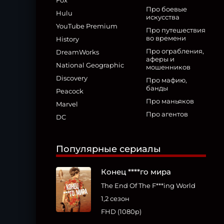
Fox
Про боевые
Hulu
искусства
YouTube Premium
Про путешествия
во времени
History
Про ограбления,
DreamWorks
аферы и
National Geographic
мошенников
Discovery
Про мафию,
банды
Peacock
Про маньяков
Marvel
Про агентов
DC
Популярные сериалы
Конец ****го мира
The End Of The F***ing World
1,2 сезон
FHD (1080p)