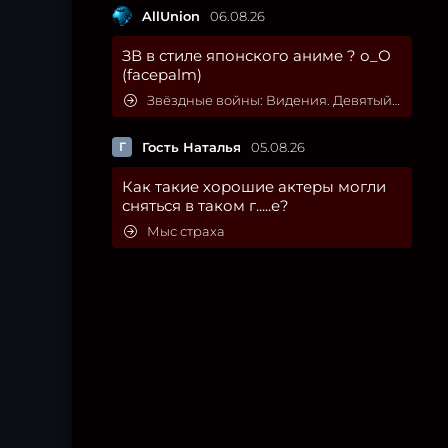
AllUnion
06.08.26
ЗВ в стиле японского аниме ? о_О
(facepalm)
Звёздные войны: Видения. Девятый джедай
Г
Гость Наталья
05.08.26
Как такие хорошие актеры могли
сняться в таком г.....е?
Мыс страха