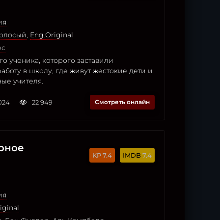
ия
голосый
,
Eng.Original
ес
о ученика, которого заставили
работу в школу, где живут жестокие дети и
ые учителя.
2024
22 949
Смотреть онлайн
урное
7.4
7.4
ия
iginal