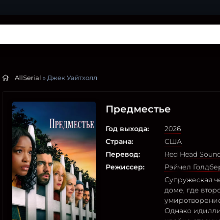
AllSerial
» Джек Уайтхолл
Предместье
Год выхода:
2026
Страна:
США
Перевод:
Red Head Soun
Режиссер:
Рэйчел Голдбе
Супружеская ч
доме, где втор
умиротворение
Однако идилли