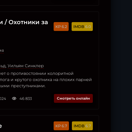
 / Охотники за
6.2
6.0
ия
льд
,
Уильям Синклер
ует о противостоянии колоритной
лога и крутого охотника на плохих парней
ыми преступниками.
2024
46 833
Смотреть онлайн
е
6.7
6.7