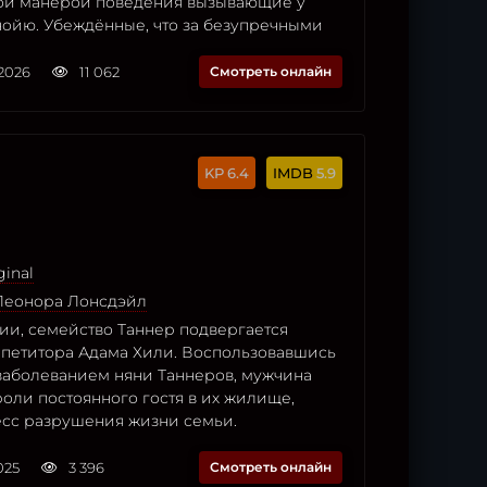
ой манерой поведения вызывающие у
нойю. Убеждённые, что за безупречными
2026
11 062
Смотреть онлайн
6.4
5.9
ginal
Леонора Лонсдэйл
ии, семейство Таннер подвергается
петитора Адама Хили. Воспользовавшись
заболеванием няни Таннеров, мужчина
роли постоянного гостя в их жилище,
есс разрушения жизни семьи.
025
3 396
Смотреть онлайн