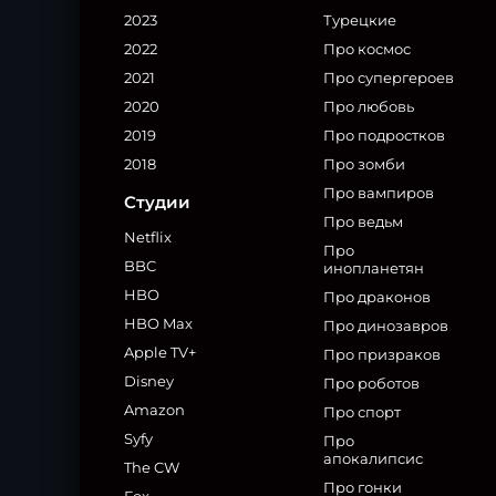
2023
Турецкие
2022
Про космос
2021
Про супергероев
2020
Про любовь
2019
Про подростков
2018
Про зомби
Про вампиров
Студии
Про ведьм
Netflix
Про
BBC
инопланетян
HBO
Про драконов
HBO Max
Про динозавров
Apple TV+
Про призраков
Disney
Про роботов
Amazon
Про спорт
Syfy
Про
апокалипсис
The CW
Про гонки