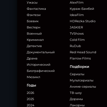
Ужасы
AlexFilm
Фантастика
Кураж-Бамбей
Фэнтези
IdeaFilm
Боевик
HDRezka Studio
Вестерн
JASKIER
Военный
TVShows
Криминал
Cold Film
Детектив
RuDub
Документальный
Red Head Sound
Драма
Flarrow Films
Исторический
Подборки
Биографический
Сериалы
Мюзикл
Мультсериалы
Годы
Аниме-сериалы
2026
ТВ-шоу
2025
Дорамы
2024
Лакорны