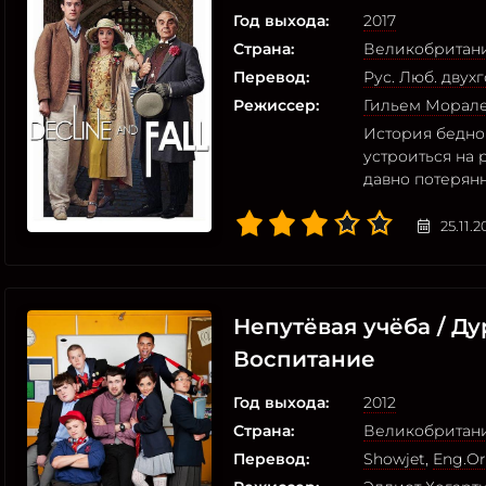
Год выхода:
2017
Страна:
Великобритан
Перевод:
Рус. Люб. двух
Режиссер:
Гильем Морал
История бедног
устроиться на 
давно потерянн
25.11.
Непутёвая учёба / Д
Воспитание
Год выхода:
2012
Страна:
Великобритан
Перевод:
Showjet
,
Eng.Or