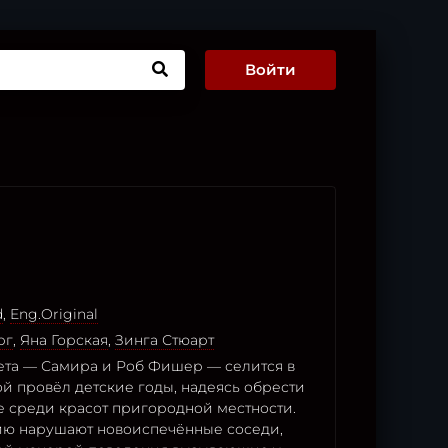
Войти
d
,
Eng.Original
рг
,
Яна Горская
,
Зинга Стюарт
ета — Самира и Роб Фишер — селится в
ой провёл детские годы, надеясь обрести
 среди красот пригородной местности.
ю нарушают новоиспечённые соседи,