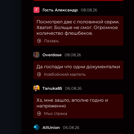
Г
Гость Александр
08.08.26
Посмотрел две с половиной серии.
Хватит. Больше не смог. Огромное
количество флешбеков.
Лазарь
Overdose
08.08.26
Да госпади что одни документалки
Ковбойский картель
Tanuka85
06.08.26
Хз, мне зашло, вполне годно и
напряженно
Мыс страха
AllUnion
06.08.26