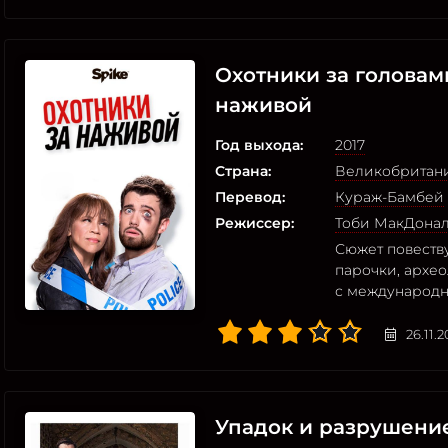
Охотники за головами
наживой
Год выхода:
2017
Страна:
Великобритан
Перевод:
Кураж-Бамбей
Режиссер:
Тоби МакДона
Сюжет повеств
парочки, архео
с международн
26.11.
Упадок и разрушени