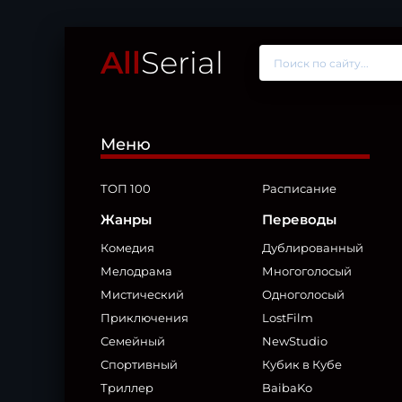
All
Serial
Меню
ТОП 100
Расписание
Жанры
Переводы
Комедия
Дублированный
Мелодрама
Многоголосый
Мистический
Одноголосый
Приключения
LostFilm
Семейный
NewStudio
Спортивный
Кубик в Кубе
Триллер
BaibaKo