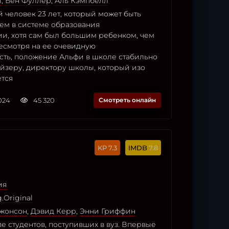
и
,
Бен Фуллер
,
Аль Кэмпбелл
 человек 23 лет, который может быть
ем в системе образования
и, хотя сам был большим ребенком, чем
Несмотря на ее очевидную
сть, положение Альфи в школе стабильно
йзеру, директору школы, который изо
ется
2024
45 320
Смотреть онлайн
7.3
7.8
ия
.Original
жонсон
,
Дэвид Керр
,
Энни Гриффин
е студентов, поступивших в вуз. Впервые