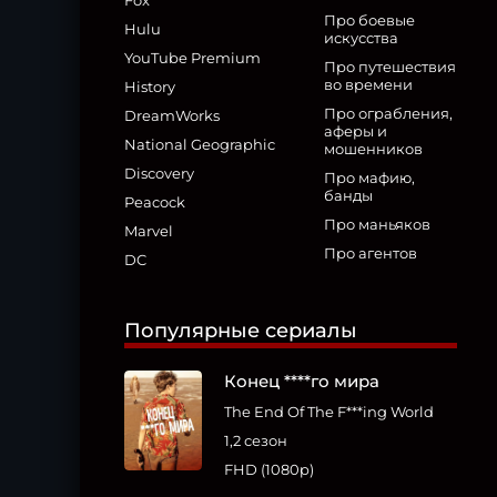
Fox
Про боевые
Hulu
искусства
YouTube Premium
Про путешествия
во времени
History
Про ограбления,
DreamWorks
аферы и
National Geographic
мошенников
Discovery
Про мафию,
банды
Peacock
Про маньяков
Marvel
Про агентов
DC
Популярные сериалы
Конец ****го мира
The End Of The F***ing World
1,2 сезон
FHD (1080p)