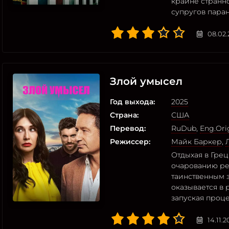
крайне странн
супругов пара
08.02.
Злой умысел
Год выхода:
2025
Страна:
США
Перевод:
RuDub
,
Eng.Ori
Режиссер:
Майк Баркер
,
Отдыхая в Грец
очарованию ре
таинственным 
оказывается в 
запуская проц
14.11.2