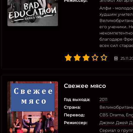
Режиссер:
Эллиот Хегарт
Алфи - молодой
худшим учител
Великобритани
его ученики. 
некомпетентно
благодаря Фре
всех сил стара
25.11.
Свежее мясо
Год выхода:
2011
Страна:
Великобритан
Перевод:
CBS Drama
,
Eng
Режиссер:
Джэми Джей Д
Сериал о групп