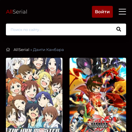
All
Serial
Войти
AllSerial
» Даити Канбара