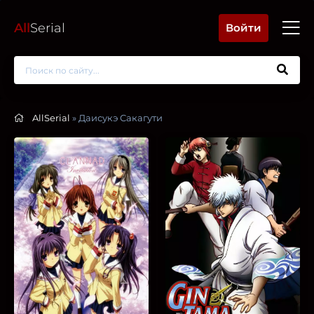
All
Serial
Войти
AllSerial
» Даисукэ Сакагути