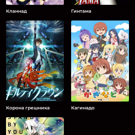
Кланнад
Гинтама
Корона грешника
Кагинадо