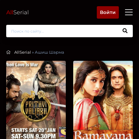
All
Serial
Войти
AllSerial
» Ашиш Шарма