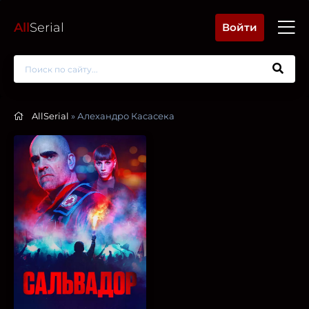
All
Serial
Войти
AllSerial
» Алехандро Касасека